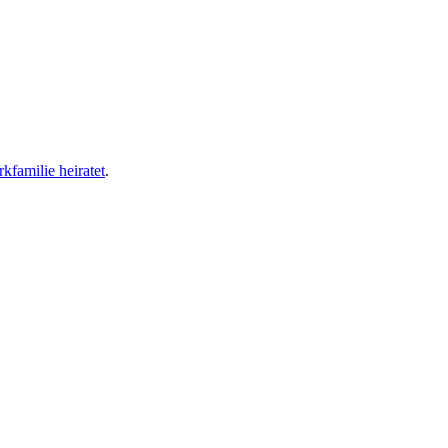
kfamilie heiratet
.