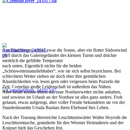
Am Traumorgen schien zwar die Sonne, aber ein flotter Südostwind
pfiff durch das Galeriegeländer des kleinen Turms und drückte
merklich die gefühlte Temperatur
nach unten. Eigentlich nichts für die beiden
„Schönwetternaturliebhaber“, wie sie sich selbst bezeichnen. Bei
schlechtem Wetter ziehen sie doch eher ihre gemütlichen
Räumlichkeiten vor, lesen gern oder vergessen beim Puzzeln die
Zeit. Cornelias große Leidenschaft ist außerdem das Nähen.
Aber heute konnte ihnen das raue Nordseewetter nichts anhaben,
und sowieso im Urlaub an der Nordsee ist alles ganz anders. Froh
gelaunt, etwas aufgeregt, aber voller Freude bekundeten sie vor der
Standesbeamtin Ursula Bastian ihren Ehebund fürs Leben.
Nach der Trauung überreichte Leuchtturmwärter Walter Heyroth die
Leuchtturmtasche, gratulierte für den Wremer Heimatkreis und der
Knipser hielt das Geschehen fest.