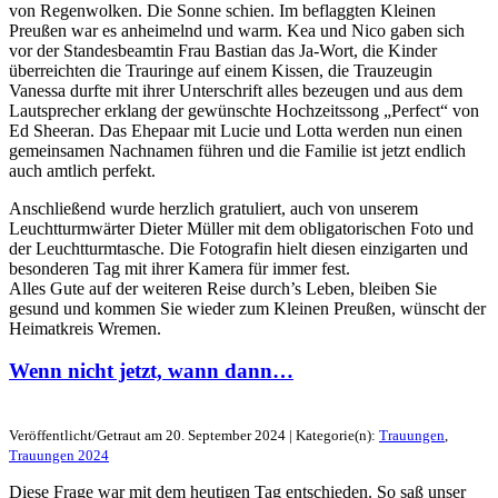
von Regenwolken. Die Sonne schien. Im beflaggten Kleinen
Preußen war es anheimelnd und warm. Kea und Nico gaben sich
vor der Standesbeamtin Frau Bastian das Ja-Wort, die Kinder
überreichten die Trauringe auf einem Kissen, die Trauzeugin
Vanessa durfte mit ihrer Unterschrift alles bezeugen und aus dem
Lautsprecher erklang der gewünschte Hochzeitssong „Perfect“ von
Ed Sheeran. Das Ehepaar mit Lucie und Lotta werden nun einen
gemeinsamen Nachnamen führen und die Familie ist jetzt endlich
auch amtlich perfekt.
Anschließend wurde herzlich gratuliert, auch von unserem
Leuchtturmwärter Dieter Müller mit dem obligatorischen Foto und
der Leuchtturmtasche. Die Fotografin hielt diesen einzigarten und
besonderen Tag mit ihrer Kamera für immer fest.
Alles Gute auf der weiteren Reise durch’s Leben, bleiben Sie
gesund und kommen Sie wieder zum Kleinen Preußen, wünscht der
Heimatkreis Wremen.
Wenn nicht jetzt, wann dann…
Veröffentlicht/Getraut am 20. September 2024 | Kategorie(n):
Trauungen
,
Trauungen 2024
Diese Frage war mit dem heutigen Tag entschieden. So saß unser