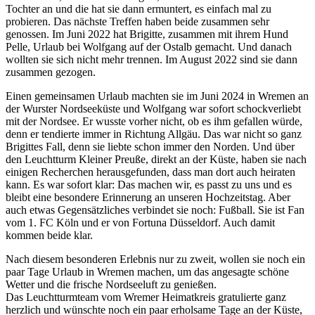
Tochter an und die hat sie dann ermuntert, es einfach mal zu
probieren. Das nächste Treffen haben beide zusammen sehr
genossen. Im Juni 2022 hat Brigitte, zusammen mit ihrem Hund
Pelle, Urlaub bei Wolfgang auf der Ostalb gemacht. Und danach
wollten sie sich nicht mehr trennen. Im August 2022 sind sie dann
zusammen gezogen.
Einen gemeinsamen Urlaub machten sie im Juni 2024 in Wremen an
der Wurster Nordseeküste und Wolfgang war sofort schockverliebt
mit der Nordsee. Er wusste vorher nicht, ob es ihm gefallen würde,
denn er tendierte immer in Richtung Allgäu. Das war nicht so ganz
Brigittes Fall, denn sie liebte schon immer den Norden. Und über
den Leuchtturm Kleiner Preuße, direkt an der Küste, haben sie nach
einigen Recherchen herausgefunden, dass man dort auch heiraten
kann. Es war sofort klar: Das machen wir, es passt zu uns und es
bleibt eine besondere Erinnerung an unseren Hochzeitstag. Aber
auch etwas Gegensätzliches verbindet sie noch: Fußball. Sie ist Fan
vom 1. FC Köln und er von Fortuna Düsseldorf. Auch damit
kommen beide klar.
Nach diesem besonderen Erlebnis nur zu zweit, wollen sie noch ein
paar Tage Urlaub in Wremen machen, um das angesagte schöne
Wetter und die frische Nordseeluft zu genießen.
Das Leuchtturmteam vom Wremer Heimatkreis gratulierte ganz
herzlich und wünschte noch ein paar erholsame Tage an der Küste,