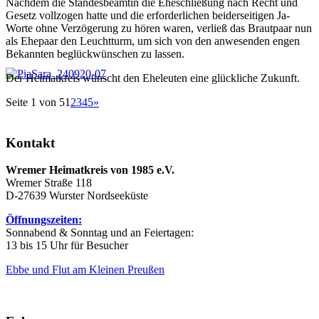
Nachdem die Standesbeamtin die Eheschließung nach Recht und
Gesetz vollzogen hatte und die erforderlichen beiderseitigen Ja-
Worte ohne Verzögerung zu hören waren, verließ das Brautpaar nun
als Ehepaar den Leuchtturm, um sich von den anwesenden engen
Bekannten beglückwünschen zu lassen.
Der Heimatkreis wünscht den Eheleuten eine glückliche Zukunft.
Seite 1 von 5
1
2
3
4
5
»
Kontakt
Wremer Heimatkreis von 1985 e.V.
Wremer Straße 118
D-27639 Wurster Nordseeküste
Öffnungszeiten:
Sonnabend & Sonntag und an Feiertagen:
13 bis 15 Uhr für Besucher
Ebbe und Flut am Kleinen Preußen