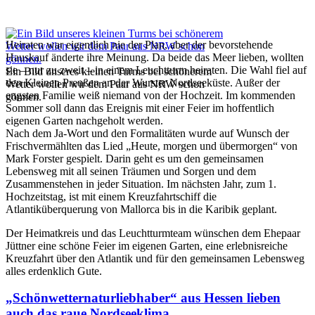
Heiraten war eigentlich nie der Plan, aber der bevorstehende
Hauskauf änderte ihre Meinung. Da beide das Meer lieben, wollten
sie – nur zu zweit – in einem Leuchtturm heiraten. Die Wahl fiel auf
Ein Bild unseres kleinen Turms bei schönerem
den Kleinen Preußen an der Wurster Nordseeküste. Außer der
Wetter wollen wir dem Paar aus NRW schon
engsten Familie weiß niemand von der Hochzeit. Im kommenden
gönnen.
Sommer soll dann das Ereignis mit einer Feier im hoffentlich
eigenen Garten nachgeholt werden.
Nach dem Ja-Wort und den Formalitäten wurde auf Wunsch der
Frischvermählten das Lied „Heute, morgen und übermorgen“ von
Mark Forster gespielt. Darin geht es um den gemeinsamen
Lebensweg mit all seinen Träumen und Sorgen und dem
Zusammenstehen in jeder Situation. Im nächsten Jahr, zum 1.
Hochzeitstag, ist mit einem Kreuzfahrtschiff die
Atlantiküberquerung von Mallorca bis in die Karibik geplant.
Der Heimatkreis und das Leuchtturmteam wünschen dem Ehepaar
Jüttner eine schöne Feier im eigenen Garten, eine erlebnisreiche
Kreuzfahrt über den Atlantik und für den gemeinsamen Lebensweg
alles erdenklich Gute.
„Schönwetternaturliebhaber“ aus Hessen lieben
auch das raue Nordseeklima