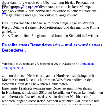
Aber dann folgte noch eine Überraschung für das Personal des
Leuchtturms. Ehemann Oliver zauberte eine leckere Marzipan-
Schoko-Vanille -Torte hervor und es wurde mit einem Stück auf
eine glückliche und gesunde Zukunft „angestoßen“.
Das jungvermählte Ehepaar wird noch einige Tage im Wremer
Resort Deichgraf seinen Hochzeitsurlaub und das maritime Klima
genießen.
Alles Gute, bleiben Sie gesund und kommen Sie bald mal wieder.
Es sollte etwas Besonderes sein – und es wurde etwas
Besonderes…
Veröffentlicht/Getraut am 27. September 2024 | Kategorie(n):
Trauungen
,
Trauungen 2024
…denn der erste Herbststurm an der Nordseeküste drängte mit
Macht Kea und Nico aus Nordrhein-Westfalen endlich in den
sicheren Hafen der Ehe – ihren Heimathafen.
Eine lange 12jährige gemeinsame Reise lag nun hinter ihnen.
In Hamburg, wo sie sich 2012 auf beruflichen Wegen kennenlernten
und überrascht feststellten, dass sie in direkter Nachbarschaft
wohnten, begann diese Reise. Schnell war ihnen klar, dass sie nun