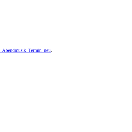
u
5_Abendmusik_Termin_neu
.