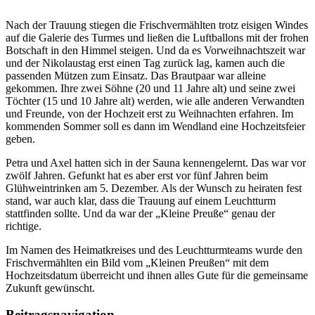
Nach der Trauung stiegen die Frischvermählten trotz eisigen Windes
auf die Galerie des Turmes und ließen die Luftballons mit der frohen
Botschaft in den Himmel steigen. Und da es Vorweihnachtszeit war
und der Nikolaustag erst einen Tag zurück lag, kamen auch die
passenden Mützen zum Einsatz. Das Brautpaar war alleine
gekommen. Ihre zwei Söhne (20 und 11 Jahre alt) und seine zwei
Töchter (15 und 10 Jahre alt) werden, wie alle anderen Verwandten
und Freunde, von der Hochzeit erst zu Weihnachten erfahren. Im
kommenden Sommer soll es dann im Wendland eine Hochzeitsfeier
geben.
Petra und Axel hatten sich in der Sauna kennengelernt. Das war vor
zwölf Jahren. Gefunkt hat es aber erst vor fünf Jahren beim
Glühweintrinken am 5. Dezember. Als der Wunsch zu heiraten fest
stand, war auch klar, dass die Trauung auf einem Leuchtturm
stattfinden sollte. Und da war der „Kleine Preuße“ genau der
richtige.
Im Namen des Heimatkreises und des Leuchtturmteams wurde den
Frischvermählten ein Bild vom „Kleinen Preußen“ mit dem
Hochzeitsdatum überreicht und ihnen alles Gute für die gemeinsame
Zukunft gewünscht.
Beitragsnavigation