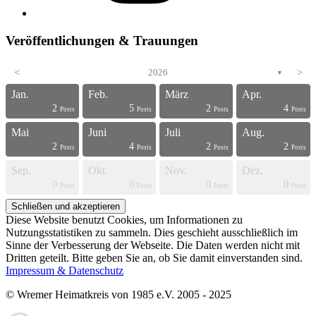
Veröffentlichungen & Trauungen
<
2026
>
▼
Jan.
Feb.
März
Apr.
2
5
2
4
s
s
s
s
s
s
s
s
s
s
s
s
s
s
s
s
s
s
s
t
Posts
Posts
Posts
Posts
Mai
Juni
Juli
Aug.
2
4
2
2
s
s
s
s
s
s
s
s
s
s
s
s
s
s
s
s
s
s
t
t
Posts
Posts
Posts
Posts
Sep.
Okt.
Nov.
Dez.
0
0
0
0
s
s
s
s
s
s
s
s
s
s
s
s
s
s
s
s
t
t
t
t
Posts
Posts
Posts
Posts
Diese Website benutzt Cookies, um Informationen zu
Nutzungsstatistiken zu sammeln. Dies geschieht ausschließlich im
Sinne der Verbesserung der Webseite. Die Daten werden nicht mit
Dritten geteilt. Bitte geben Sie an, ob Sie damit einverstanden sind.
Impressum & Datenschutz
© Wremer Heimatkreis von 1985 e.V. 2005 - 2025