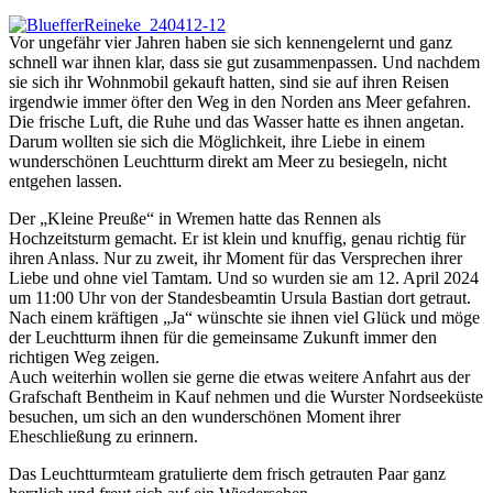
Vor ungefähr vier Jahren haben sie sich kennengelernt und ganz
schnell war ihnen klar, dass sie gut zusammenpassen. Und nachdem
sie sich ihr Wohnmobil gekauft hatten, sind sie auf ihren Reisen
irgendwie immer öfter den Weg in den Norden ans Meer gefahren.
Die frische Luft, die Ruhe und das Wasser hatte es ihnen angetan.
Darum wollten sie sich die Möglichkeit, ihre Liebe in einem
wunderschönen Leuchtturm direkt am Meer zu besiegeln, nicht
entgehen lassen.
Der „Kleine Preuße“ in Wremen hatte das Rennen als
Hochzeitsturm gemacht. Er ist klein und knuffig, genau richtig für
ihren Anlass. Nur zu zweit, ihr Moment für das Versprechen ihrer
Liebe und ohne viel Tamtam. Und so wurden sie am 12. April 2024
um 11:00 Uhr von der Standesbeamtin Ursula Bastian dort getraut.
Nach einem kräftigen „Ja“ wünschte sie ihnen viel Glück und möge
der Leuchtturm ihnen für die gemeinsame Zukunft immer den
richtigen Weg zeigen.
Auch weiterhin wollen sie gerne die etwas weitere Anfahrt aus der
Grafschaft Bentheim in Kauf nehmen und die Wurster Nordseeküste
besuchen, um sich an den wunderschönen Moment ihrer
Eheschließung zu erinnern.
Das Leuchtturmteam gratulierte dem frisch getrauten Paar ganz