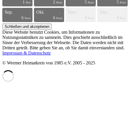
1
2
5
5
s
s
s
s
s
s
s
s
s
s
s
s
s
s
s
s
s
s
t
t
Post
Posts
Posts
Posts
Sep.
Okt.
Nov.
Dez.
6
6
0
0
s
s
s
s
s
s
s
s
s
s
s
s
s
s
s
s
t
t
t
t
Posts
Posts
Posts
Posts
Diese Website benutzt Cookies, um Informationen zu
Nutzungsstatistiken zu sammeln. Dies geschieht ausschließlich im
Sinne der Verbesserung der Webseite. Die Daten werden nicht mit
Dritten geteilt. Bitte geben Sie an, ob Sie damit einverstanden sind.
Impressum & Datenschutz
© Wremer Heimatkreis von 1985 e.V. 2005 - 2025