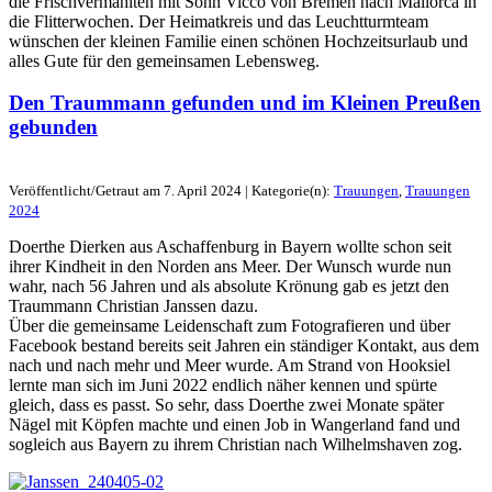
die Frischvermählten mit Sohn Vicco von Bremen nach Mallorca in
die Flitterwochen. Der Heimatkreis und das Leuchtturmteam
wünschen der kleinen Familie einen schönen Hochzeitsurlaub und
alles Gute für den gemeinsamen Lebensweg.
Den Traummann gefunden und im Kleinen Preußen
gebunden
Veröffentlicht/Getraut am 7. April 2024 | Kategorie(n):
Trauungen
,
Trauungen
2024
Doerthe Dierken aus Aschaffenburg in Bayern wollte schon seit
ihrer Kindheit in den Norden ans Meer. Der Wunsch wurde nun
wahr, nach 56 Jahren und als absolute Krönung gab es jetzt den
Traummann Christian Janssen dazu.
Über die gemeinsame Leidenschaft zum Fotografieren und über
Facebook bestand bereits seit Jahren ein ständiger Kontakt, aus dem
nach und nach mehr und Meer wurde. Am Strand von Hooksiel
lernte man sich im Juni 2022 endlich näher kennen und spürte
gleich, dass es passt. So sehr, dass Doerthe zwei Monate später
Nägel mit Köpfen machte und einen Job in Wangerland fand und
sogleich aus Bayern zu ihrem Christian nach Wilhelmshaven zog.