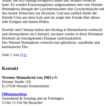
Sonne, die sich bislang erfolgreich hinter den Wolken versteckt
hatte. Es wurden Erinnerungsfotos aufgenommen und vom Wremer
Heimatkreis übergab der Leuchtturmwärter eine Geschenktasche mit
den besten Wünschen zur Hochzeit. Und nun endlich durfte die
Hündin Gina aus dem Auto und sie zeigte ihre Freude über dieses
tolle Ereignis mit lautem Bellen.
Doerthe und Christan haben den Resttag in Bremerhaven verbracht
und übernachteten im Cityhotel, um dann wieder in ihren Heimatort
Hooksiel als frischgetrautes Ehepaar zurückzukehren.
Der Wremer Heimatkreis wünscht eine glückliche, standhafte und
harmonische Ehe.
Seite 1 von 2
1
2
»
Kontakt
Wremer Heimatkreis von 1985 e.V.
Wremer Straße 118
D-27639 Wurster Nordseeküste
Öffnungszeiten:
Sonnabend & Sonntag und an Feiertagen:
13 bis 15 Uhr für Besucher