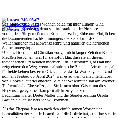
Seit März diesen Jahres wohnen beide mit ihrer Hündin Gina
glücklich in Hooksiel, denn sie sind stark mit der Nordsee
verbunden. Sie genießen die Ruhe und Weite, Ebbe und Flut, lieben
die faszinierenden Lichtstimmungen, die klare Luft, das
Wellenrauschen mit Möwengeschrei und natürlich die herrlichen
Sonnenuntergänge.
Und als Doerthe und Christian vor gar nicht langer Zeit den Kleinen
Preußen besuchten, war für sie sofort klar, dass sie an diesem
romantischen Ort heiraten möchten. Ein Leuchtturm gibt Halt und
zeigt einem den Weg, wenn mal stürmische Zeiten aufziehen, es gab
für beide keinen besseren Ort, sich hier das Ja-Wort zugeben. Und
nun, am Freitag, 05. April 2024, war es so weit. Genau gegenüber
von Hooksiel auf der anderen Seite der Wesermündung am Wremer
Tief wurde die Ehe vollzogen. Sie kamen ohne Gäste, um diese
Herzensangelegenheit komplett allein zu genießen.
Leuchtturmwärter Dieter Müller und die Standesbeamtin Ursula
Bastian hießen sie herzlich willkommen.
Als das Ehepaar Janssen nach den einfühlsamen Worten und
Formalitäten der Standesbeamtin auf die Galerie trat, empfing sie die