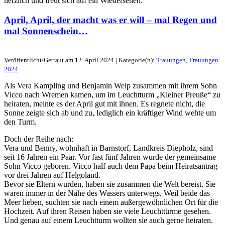
herzlich und freut sich auf ein Wiedersehen.
April, April, der macht was er will – mal Regen und
mal Sonnenschein…
Veröffentlicht/Getraut am 12. April 2024 | Kategorie(n):
Trauungen
,
Trauungen
2024
Als Vera Kampling und Benjamin Welp zusammen mit ihrem Sohn
Vicco nach Wremen kamen, um im Leuchtturm „Kleiner Preuße“ zu
heiraten, meinte es der April gut mit ihnen. Es regnete nicht, die
Sonne zeigte sich ab und zu, lediglich ein kräftiger Wind wehte um
den Turm.
Doch der Reihe nach:
Vera und Benny, wohnhaft in Barnstorf, Landkreis Diepholz, sind
seit 16 Jahren ein Paar. Vor fast fünf Jahren wurde der gemeinsame
Sohn Vicco geboren. Vicco half auch dem Papa beim Heiratsantrag
vor drei Jahren auf Helgoland.
Bevor sie Eltern wurden, haben sie zusammen die Welt bereist. Sie
waren immer in der Nähe des Wassers unterwegs. Weil beide das
Meer lieben, suchten sie nach einem außergewöhnlichen Ort für die
Hochzeit. Auf ihren Reisen haben sie viele Leuchttürme gesehen.
Und genau auf einem Leuchtturm wollten sie auch gerne heiraten.