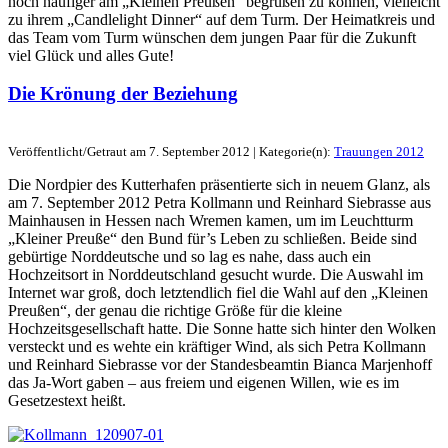
noch häufiger am „Kleinen Preußen“ begrüßen zu können, vielleicht
zu ihrem „Candlelight Dinner“ auf dem Turm. Der Heimatkreis und
das Team vom Turm wünschen dem jungen Paar für die Zukunft
viel Glück und alles Gute!
Die Krönung der Beziehung
Veröffentlicht/Getraut am 7. September 2012 | Kategorie(n):
Trauungen 2012
Die Nordpier des Kutterhafen präsentierte sich in neuem Glanz, als
am 7. September 2012 Petra Kollmann und Reinhard Siebrasse aus
Mainhausen in Hessen nach Wremen kamen, um im Leuchtturm
„Kleiner Preuße“ den Bund für’s Leben zu schließen. Beide sind
gebürtige Norddeutsche und so lag es nahe, dass auch ein
Hochzeitsort in Norddeutschland gesucht wurde. Die Auswahl im
Internet war groß, doch letztendlich fiel die Wahl auf den „Kleinen
Preußen“, der genau die richtige Größe für die kleine
Hochzeitsgesellschaft hatte. Die Sonne hatte sich hinter den Wolken
versteckt und es wehte ein kräftiger Wind, als sich Petra Kollmann
und Reinhard Siebrasse vor der Standesbeamtin Bianca Marjenhoff
das Ja-Wort gaben – aus freiem und eigenen Willen, wie es im
Gesetzestext heißt.