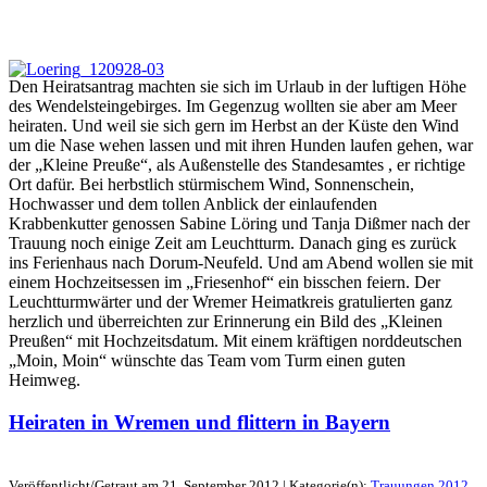
Den Heiratsantrag machten sie sich im Urlaub in der luftigen Höhe
des Wendelsteingebirges. Im Gegenzug wollten sie aber am Meer
heiraten. Und weil sie sich gern im Herbst an der Küste den Wind
um die Nase wehen lassen und mit ihren Hunden laufen gehen, war
der „Kleine Preuße“, als Außenstelle des Standesamtes , er richtige
Ort dafür. Bei herbstlich stürmischem Wind, Sonnenschein,
Hochwasser und dem tollen Anblick der einlaufenden
Krabbenkutter genossen Sabine Löring und Tanja Dißmer nach der
Trauung noch einige Zeit am Leuchtturm. Danach ging es zurück
ins Ferienhaus nach Dorum-Neufeld. Und am Abend wollen sie mit
einem Hochzeitsessen im „Friesenhof“ ein bisschen feiern. Der
Leuchtturmwärter und der Wremer Heimatkreis gratulierten ganz
herzlich und überreichten zur Erinnerung ein Bild des „Kleinen
Preußen“ mit Hochzeitsdatum. Mit einem kräftigen norddeutschen
„Moin, Moin“ wünschte das Team vom Turm einen guten
Heimweg.
Heiraten in Wremen und flittern in Bayern
Veröffentlicht/Getraut am 21. September 2012 | Kategorie(n):
Trauungen 2012