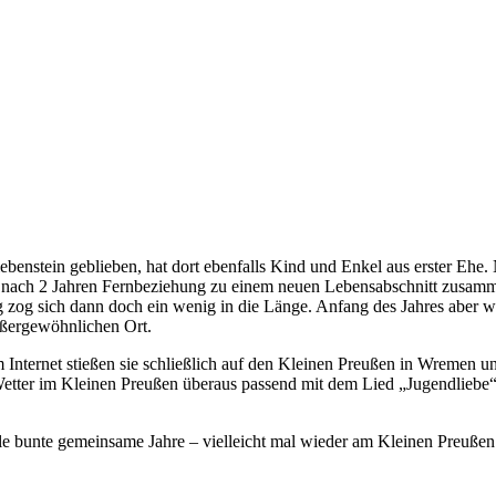
benstein geblieben, hat dort ebenfalls Kind und Enkel aus erster Ehe. N
en, nach 2 Jahren Fernbeziehung zu einem neuen Lebensabschnitt zus
 zog sich dann doch ein wenig in die Länge. Anfang des Jahres aber wa
ußergewöhnlichen Ort.
 Internet stießen sie schließlich auf den Kleinen Preußen in Wremen und
tter im Kleinen Preußen überaus passend mit dem Lied „Jugendliebe“ 
 bunte gemeinsame Jahre – vielleicht mal wieder am Kleinen Preußen