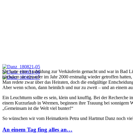
Sie hatte eine Ausbildung zur Verkäuferin gemacht und war in Bad Lie
nachdem sie einander im Jahr 2000 erstmalig wieder getroffen hatt
Man redete zwar über das Heiraten, doch die endgültige Entscheidung
Aber wenn schon, dann heimlich und nur zu zweit – und an einem a
Ein Leuchtturm sollte es sein, klein und knuffig. Bei der Recherche im
einem Kurzurlaub in Wremen, beginnen ihre Trauung bei sonnigem We
„Gemeinsam ist die Welt viel bunter!“
So wünschen wir vom Heimatkreis Petra und Hartmut Danz noch viele
An einem Tag fing alles an…