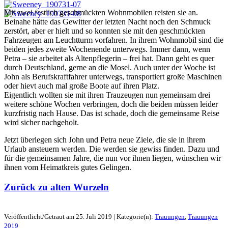
Mit zwei festlich geschmückten Wohnmobilen reisten sie an.
Beinahe hätte das Gewitter der letzten Nacht noch den Schmuck
zerstört, aber er hielt und so konnten sie mit den geschmückten
Fahrzeugen am Leuchtturm vorfahren. In ihrem Wohnmobil sind die
beiden jedes zweite Wochenende unterwegs. Immer dann, wenn
Petra – sie arbeitet als Altenpflegerin – frei hat. Dann geht es quer
durch Deutschland, gerne an die Mosel. Auch unter der Woche ist
John als Berufskraftfahrer unterwegs, transportiert große Maschinen
oder hievt auch mal große Boote auf ihren Platz.
Eigentlich wollten sie mit ihren Trauzeugen nun gemeinsam drei
weitere schöne Wochen verbringen, doch die beiden müssen leider
kurzfristig nach Hause. Das ist schade, doch die gemeinsame Reise
wird sicher nachgeholt.
Jetzt überlegen sich John und Petra neue Ziele, die sie in ihrem
Urlaub ansteuern werden. Die werden sie gewiss finden. Dazu und
für die gemeinsamen Jahre, die nun vor ihnen liegen, wünschen wir
ihnen vom Heimatkreis gutes Gelingen.
Zurück zu alten Wurzeln
Veröffentlicht/Getraut am 25. Juli 2019 | Kategorie(n):
Trauungen
,
Trauungen
2019