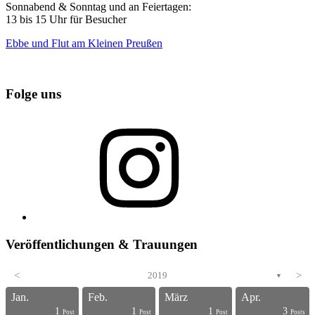
Sonnabend & Sonntag und an Feiertagen:
13 bis 15 Uhr für Besucher
Ebbe und Flut am Kleinen Preußen
Folge uns
Instagram
Veröffentlichungen & Trauungen
<
2019
>
▼
Jan.
Feb.
März
Apr.
1
1
1
3
s
s
s
s
s
s
s
s
s
s
s
s
s
s
s
s
s
s
s
t
Post
Post
Post
Posts