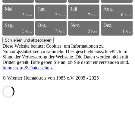
Mai
Juni
Juli
Aug.
3
2
7
6
s
s
s
s
s
s
s
s
s
s
s
s
s
s
s
s
s
s
t
t
Posts
Posts
Posts
Posts
Sep.
Okt.
Nov.
Dez.
5
7
3
1
s
s
s
s
s
s
s
s
s
s
s
s
s
s
s
s
s
t
t
t
Posts
Posts
Posts
Post
Diese Website benutzt Cookies, um Informationen zu
Nutzungsstatistiken zu sammeln. Dies geschieht ausschließlich im
Sinne der Verbesserung der Webseite. Die Daten werden nicht mit
Dritten geteilt. Bitte geben Sie an, ob Sie damit einverstanden sind.
Impressum & Datenschutz
© Wremer Heimatkreis von 1985 e.V. 2005 - 2025