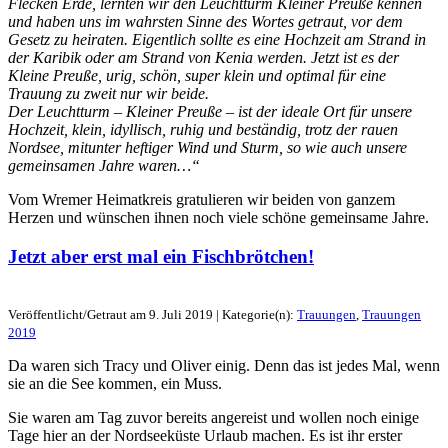
Flecken Erde, lernten wir den Leuchtturm Kleiner Preuße kennen
und haben uns im wahrsten Sinne des Wortes getraut, vor dem
Gesetz zu heiraten. Eigentlich sollte es eine Hochzeit am Strand in
der Karibik oder am Strand von Kenia werden. Jetzt ist es der
Kleine Preuße, urig, schön, super klein und optimal für eine
Trauung zu zweit nur wir beide.
Der Leuchtturm – Kleiner Preuße – ist der ideale Ort für unsere
Hochzeit, klein, idyllisch, ruhig und beständig, trotz der rauen
Nordsee, mitunter heftiger Wind und Sturm, so wie auch unsere
gemeinsamen Jahre waren…“
Vom Wremer Heimatkreis gratulieren wir beiden von ganzem
Herzen und wünschen ihnen noch viele schöne gemeinsame Jahre.
Jetzt aber erst mal ein Fischbrötchen!
Veröffentlicht/Getraut am 9. Juli 2019 | Kategorie(n):
Trauungen
,
Trauungen
2019
Da waren sich Tracy und Oliver einig. Denn das ist jedes Mal, wenn
sie an die See kommen, ein Muss.
Sie waren am Tag zuvor bereits angereist und wollen noch einige
Tage hier an der Nordseeküste Urlaub machen. Es ist ihr erster