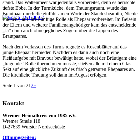
stand. Das Wattenmeer war jedenfalls vorbereitet, denn es herrschte
tiefste Ebbe. In der Turmküche, dem Trauungsraum, wurde das
Brautpaar durch die einfühlsamen Worte der Standesbeamtin, Nicole
Lückens, auf ihre künftige Rolle als Ehepaar vorbereitet. Im Beisein
der Eltern und weiterer Familienangehöriger kam das entscheidende
„Ja“ dann auch ohne jegliches Zögern über die Lippen des
Brautpaares.
Nach dem Verlassen des Turms regnete es Rosenblätter auf das
junge Ehepaar hernieder. Nachdem es dann auch noch eine
Fleißaufgabe mit Bravour bewältigt hatte, wobei der Bräutigam eine
„tragende“ Rolle übernehmen musste, stießen alle mit einem Glas
Sekt auf eine glückliche Zukunft des frisch getrauten Ehepaares an.
Die kirchliche Trauung soll dann im August erfolgen.
Seite 1 von 2
1
2
»
Kontakt
Wremer Heimatkreis von 1985 e.V.
Wremer Straße 118
D-27639 Wurster Nordseeküste
Öffnungszeiten: