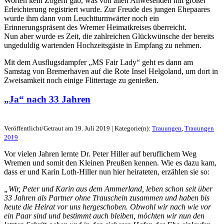
Worten kein Zögern gab, was von allen Anwesenden mit großer
Erleichterung registriert wurde. Zur Freude des jungen Ehepaares
wurde ihm dann vom Leuchtturmwärter noch ein
Erinnerungspräsent des Wremer Heimatkreises überreicht.
Nun aber wurde es Zeit, die zahlreichen Glückwünsche der bereits
ungeduldig wartenden Hochzeitsgäste in Empfang zu nehmen.
Mit dem Ausflugsdampfer „MS Fair Lady“ geht es dann am
Samstag von Bremerhaven auf die Rote Insel Helgoland, um dort in
Zweisamkeit noch einige Flittertage zu genießen.
„Ja“ nach 33 Jahren
Veröffentlicht/Getraut am 19. Juli 2019 | Kategorie(n):
Trauungen
,
Trauungen
2019
Vor vielen Jahren lernte Dr. Peter Hiller auf beruflichem Weg
Wremen und somit den Kleinen Preußen kennen. Wie es dazu kam,
dass er und Karin Loth-Hiller nun hier heirateten, erzählen sie so:
„Wir, Peter und Karin aus dem Ammerland, leben schon seit über
33 Jahren als Partner ohne Trauschein zusammen und haben bis
heute die Heirat vor uns hergeschoben. Obwohl wir nach wie vor
ein Paar sind und bestimmt auch bleiben, möchten wir nun den