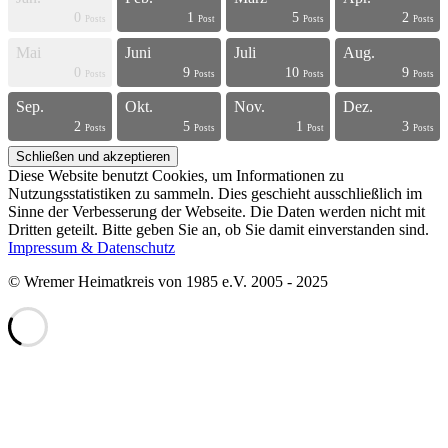
0
1
5
2
s
s
s
s
s
s
s
s
s
s
s
s
s
s
s
s
s
s
s
t
Posts
Post
Posts
Posts
Mai
Juni
Juli
Aug.
0
9
10
9
s
s
s
s
s
s
s
s
s
s
s
s
s
s
s
s
s
s
t
t
Posts
Posts
Posts
Posts
Sep.
Okt.
Nov.
Dez.
2
5
1
3
s
s
s
s
s
s
s
s
s
s
s
s
s
s
s
s
t
t
t
t
Posts
Posts
Post
Posts
Diese Website benutzt Cookies, um Informationen zu
Nutzungsstatistiken zu sammeln. Dies geschieht ausschließlich im
Sinne der Verbesserung der Webseite. Die Daten werden nicht mit
Dritten geteilt. Bitte geben Sie an, ob Sie damit einverstanden sind.
Impressum & Datenschutz
© Wremer Heimatkreis von 1985 e.V. 2005 - 2025