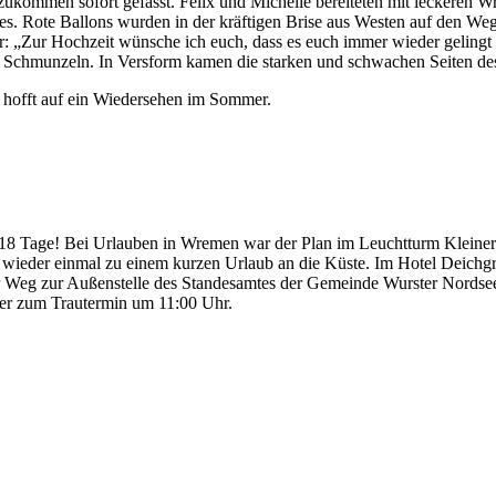
zukommen sofort gefasst. Felix und Michelle bereiteten mit leckeren 
s. Rote Ballons wurden in der kräftigen Brise aus Westen auf den We
r: „Zur Hochzeit wünsche ich euch, dass es euch immer wieder gelingt
ür Schmunzeln. In Versform kamen die starken und schwachen Seiten des
 hofft auf ein Wiedersehen im Sommer.
8 Tage! Bei Urlauben in Wremen war der Plan im Leuchtturm Kleiner P
ch wieder einmal zu einem kurzen Urlaub an die Küste. Im Hotel Deichgr
 Weg zur Außenstelle des Standesamtes der Gemeinde Wurster Nordse
ker zum Trautermin um 11:00 Uhr.