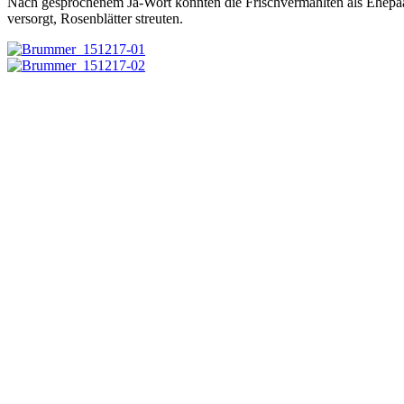
Nach gesprochenem Ja-Wort konnten die Frischvermählten als Ehepa
versorgt, Rosenblätter streuten.