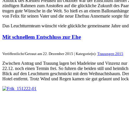
Anblick des Kleinen Preußen im Oktober war der Entschluss hierher 
zünftigen Rahmen zum Anstoßen auf die glückliche Zukunft des Paare
trugen gute Wünsche in die Welt. So hieß es an einem Ballonanhänge
von Felix für seinen Vater und die neue Ehefrau Annemarie sorgte f
Das Leuchtturmteam wünscht viele glückliche gemeinsame Jahre und
Mit schnellem Entschluss zur Ehe
Veröffentlicht/Getraut am 22. Dezember 2015 | Kategorie(n):
Trauungen 2015
Zwischen Antrag und Trauung lagen bei Madeleine und Vinzenz nur 1
22.12. noch einen Termin frei. So fuhren die beiden still und heimli
Blick auf den Leuchtturm geschmückt mit dem Weihnachtsbaum. Der
Hotel entfernt. Trotz Wind und Regen kamen sie gut gelaunt und loc