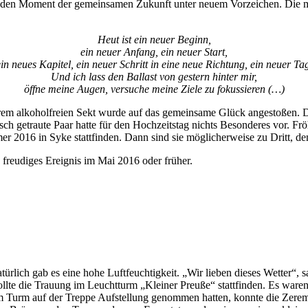
sen den Moment der gemeinsamen Zukunft unter neuem Vorzeichen. Die
Heut ist ein neuer Beginn,
ein neuer Anfang, ein neuer Start,
in neues Kapitel, ein neuer Schritt in eine neue Richtung, ein neuer Ta
Und ich lass den Ballast von gestern hinter mir,
öffne meine Augen, versuche meine Ziele zu fokussieren (…)
erem alkoholfreien Sekt wurde auf das gemeinsame Glück angestoßen. D
ch getraute Paar hatte für den Hochzeitstag nichts Besonderes vor. Fröh
mer 2016 in Syke stattfinden. Dann sind sie möglicherweise zu Dritt, 
 freudiges Ereignis im Mai 2016 oder früher.
natürlich gab es eine hohe Luftfeuchtigkeit. „Wir lieben dieses Wetter“
e die Trauung im Leuchtturm „Kleiner Preuße“ stattfinden. Es waren 
urm auf der Treppe Aufstellung genommen hatten, konnte die Zeremoni