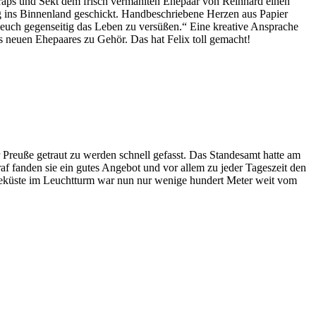
Wraps und Sekt dem frisch vermählten Ehepaar von Reinhard einen
g ins Binnenland geschickt. Handbeschriebene Herzen aus Papier
 euch gegenseitig das Leben zu versüßen.“ Eine kreative Ansprache
 neuen Ehepaares zu Gehör. Das hat Felix toll gemacht!
reuße getraut zu werden schnell gefasst. Das Standesamt hatte am
af fanden sie ein gutes Angebot und vor allem zu jeder Tageszeit den
eküste im Leuchtturm war nun nur wenige hundert Meter weit vom