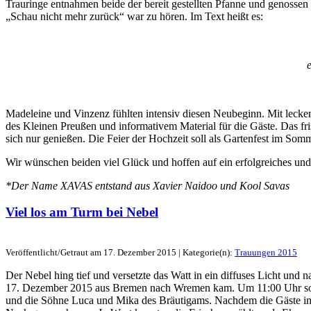
Trauringe entnahmen beide der bereit gestellten Pfanne und genos
„Schau nicht mehr zurück“ war zu hören. Im Text heißt es:
e
Madeleine und Vinzenz fühlten intensiv diesen Neubeginn. Mit leck
des Kleinen Preußen und informativem Material für die Gäste. Das fris
sich nur genießen. Die Feier der Hochzeit soll als Gartenfest im Som
Wir wünschen beiden viel Glück und hoffen auf ein erfolgreiches und
*Der Name XAVAS entstand aus Xavier Naidoo und Kool Savas
Viel los am Turm bei Nebel
Veröffentlicht/Getraut am 17. Dezember 2015 | Kategorie(n):
Trauungen 2015
Der Nebel hing tief und versetzte das Watt in ein diffuses Licht und 
17. Dezember 2015 aus Bremen nach Wremen kam. Um 11:00 Uhr sollt
und die Söhne Luca und Mika des Bräutigams. Nachdem die Gäste im T