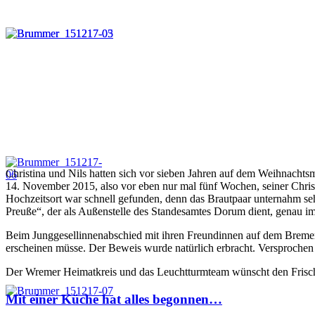
Christina und Nils hatten sich vor sieben Jahren auf dem Weihnacht
14. November 2015, also vor eben nur mal fünf Wochen, seiner Christ
Hochzeitsort war schnell gefunden, denn das Brautpaar unternahm se
Preuße“, der als Außenstelle des Standesamtes Dorum dient, genau im
Beim Junggesellinnenabschied mit ihren Freundinnen auf dem Bremer W
erscheinen müsse. Der Beweis wurde natürlich erbracht. Versprochen 
Der Wremer Heimatkreis und das Leuchtturmteam wünscht den Frisch
Mit einer Küche hat alles begonnen…