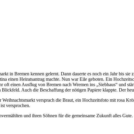
smarkt in Bremen kennen gelernt. Dann dauerte es noch ein Jahr bis 
ina einen Heiratsantrag machte. Nun war Eile geboten. Ein Hochzeitso
hr oft einen Ausflug von Bremen nach Wremen ins „Siebhaus“ und stär
 Blickfeld. Auch die Beschaffung der nötigen Papiere klappte. Der he
eihnachtsmarkt versprach die Braut, ein Hochzeitsfoto mit rosa Krönch
ist versprochen.
vermählten und ihren Söhnen für die gemeinsame Zukunft alles Gute.