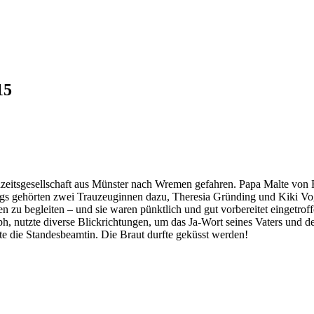
15
eitsgesellschaft aus Münster nach Wremen gefahren. Papa Malte von R
gs gehörten zwei Trauzeuginnen dazu, Theresia Gründing und Kiki Vogt.
 zu begleiten – und sie waren pünktlich und gut vorbereitet eingetrof
aph, nutzte diverse Blickrichtungen, um das Ja-Wort seines Vaters und 
te die Standesbeamtin. Die Braut durfte geküsst werden!