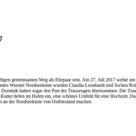
7
ünftigen gemeinsamen Weg als Ehepaar sein. Am 27. Juli 2017 wehte am 
samtes Wurster Nordseeküste wurden Claudia Leonhardt und Jochen Ro
nd Dominik hatten sogar den Part der Trauzeugen übernommen. Die Trau
ter liefen im Hafen ein, eine schönes Umfeld für eine Hochzeit. Dabei
en an der Nordseeküste von Ostfriesland machen.