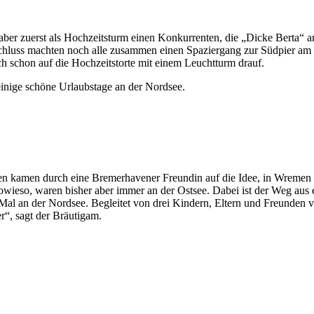
ber zuerst als Hochzeitsturm einen Konkurrenten, die „Dicke Berta“ an 
Abschluss machten noch alle zusammen einen Spaziergang zur Südpier 
ich schon auf die Hochzeitstorte mit einem Leuchtturm drauf.
nige schöne Urlaubstage an der Nordsee.
en kamen durch eine Bremerhavener Freundin auf die Idee, in Wremen 
 sowieso, waren bisher aber immer an der Ostsee. Dabei ist der Weg au
te Mal an der Nordsee. Begleitet von drei Kindern, Eltern und Freunden
r“, sagt der Bräutigam.