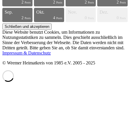
2
2
2
2
s
s
s
s
s
s
s
s
s
s
s
s
s
s
s
s
s
s
t
t
Posts
Posts
Posts
Posts
Sep.
Okt.
Nov.
Dez.
2
4
0
0
s
s
s
s
s
s
s
s
s
s
s
s
s
s
s
s
t
t
t
t
Posts
Posts
Posts
Posts
Diese Website benutzt Cookies, um Informationen zu
Nutzungsstatistiken zu sammeln. Dies geschieht ausschließlich im
Sinne der Verbesserung der Webseite. Die Daten werden nicht mit
Dritten geteilt. Bitte geben Sie an, ob Sie damit einverstanden sind.
Impressum & Datenschutz
© Wremer Heimatkreis von 1985 e.V. 2005 - 2025