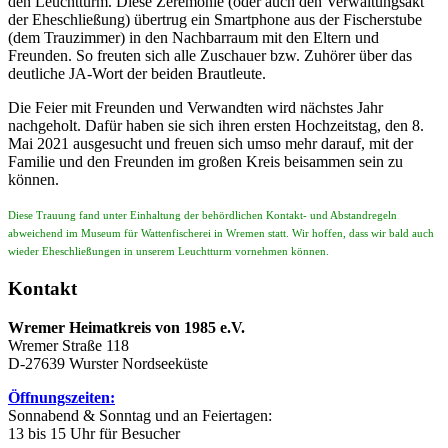
den Leuchtturm. Diese Zeremonie (oder auch den Verwaltungsakt
der Eheschließung) übertrug ein Smartphone aus der Fischerstube
(dem Trauzimmer) in den Nachbarraum mit den Eltern und
Freunden. So freuten sich alle Zuschauer bzw. Zuhörer über das
deutliche JA-Wort der beiden Brautleute.
Die Feier mit Freunden und Verwandten wird nächstes Jahr
nachgeholt. Dafür haben sie sich ihren ersten Hochzeitstag, den 8.
Mai 2021 ausgesucht und freuen sich umso mehr darauf, mit der
Familie und den Freunden im großen Kreis beisammen sein zu
können.
Diese Trauung fand unter Einhaltung der behördlichen Kontakt- und Abstandregeln
abweichend im Museum für Wattenfischerei in Wremen statt. Wir hoffen, dass wir bald auch
wieder Eheschließungen in unserem Leuchtturm vornehmen können.
Kontakt
Wremer Heimatkreis von 1985 e.V.
Wremer Straße 118
D-27639 Wurster Nordseeküste
Öffnungszeiten:
Sonnabend & Sonntag und an Feiertagen:
13 bis 15 Uhr für Besucher