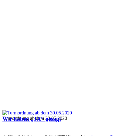
Turmordnung ab dem 30.05.2020
Wir haben „JA“ gesagt