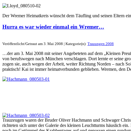
Der Wremer Heimatkreis wünscht dem Täufling und seinen Eltern ein
Hurra es war wieder einmal ein Wremer…
Veröffentlicht/Getraut am 3. Mai 2008 | Kategorie(n):
Trauungen 2008
…der am 3. Mai 2008 mit seiner Angebeteten auf dem „Kleinen Preu
von berufswegen nach München verschlagen. Dort lernte er seine gro
zogen sie, auch wegen der Arbeit, weiter Richtung Norden – nach Sol
praktisch! Kai ist immer heimatverbunden geblieben. Wremen, den Dei
Trauzeugen waren der Bruder Oliver Hachmann und Schwager Christo
richteten sich unter der Galerie des kleinen Leuchtturms häuslich e
noch im Getümmel des Krabbentages auf und genossen einen rundum