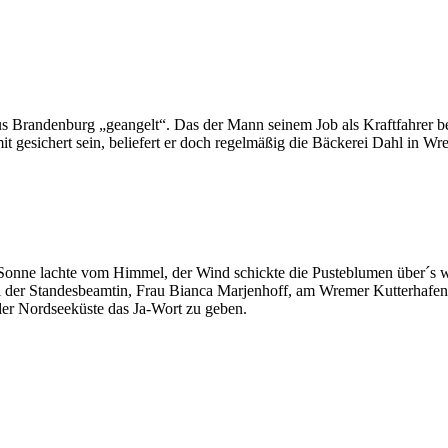
us Brandenburg „geangelt“. Das der Mann seinem Job als Kraftfahrer be
t gesichert sein, beliefert er doch regelmäßig die Bäckerei Dahl in Wr
onne lachte vom Himmel, der Wind schickte die Pusteblumen über´s w
i der Standesbeamtin, Frau Bianca Marjenhoff, am Wremer Kutterhafen
er Nordseeküste das Ja-Wort zu geben.