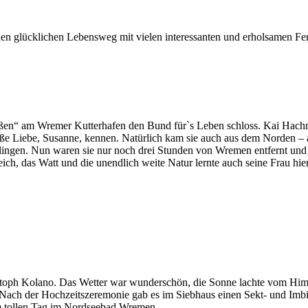
en glücklichen Lebensweg mit vielen interessanten und erholsamen F
ßen“ am Wremer Kutterhafen den Bund für`s Leben schloss. Kai Hachm
ße Liebe, Susanne, kennen. Natürlich kam sie auch aus dem Norden – a
ingen. Nun waren sie nur noch drei Stunden von Wremen entfernt und a
ch, das Watt und die unendlich weite Natur lernte auch seine Frau hie
ph Kolano. Das Wetter war wunderschön, die Sonne lachte vom Himme
in. Nach der Hochzeitszeremonie gab es im Siebhaus einen Sekt- und I
 tollen Tag im Nordseebad Wremen.