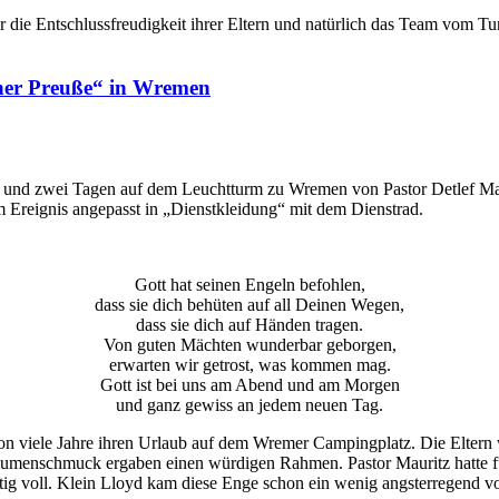
die Entschlussfreudigkeit ihrer Eltern und natürlich das Team vom Turm
iner Preuße“ in Wremen
nd zwei Tagen auf dem Leuchtturm zu Wremen von Pastor Detlef Mauri
Ereignis angepasst in „Dienstkleidung“ mit dem Dienstrad.
Gott hat seinen Engeln befohlen,
dass sie dich behüten auf all Deinen Wegen,
dass sie dich auf Händen tragen.
Von guten Mächten wunderbar geborgen,
erwarten wir getrost, was kommen mag.
Gott ist bei uns am Abend und am Morgen
und ganz gewiss an jedem neuen Tag.
n viele Jahre ihren Urlaub auf dem Wremer Campingplatz. Die Eltern 
menschmuck ergaben einen würdigen Rahmen. Pastor Mauritz hatte für 
tig voll. Klein Lloyd kam diese Enge schon ein wenig angsterregend vo