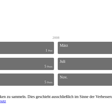
2008
März
1
Post
Juli
5
Posts
Nov.
5
Posts
en zu sammeln. Dies geschieht ausschließlich im Sinne der Verbesserun
hutz