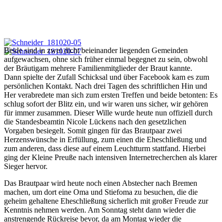
Beide sind in zwei dicht beieinander liegenden Gemeinden
aufgewachsen, ohne sich früher einmal begegnet zu sein, obwohl
der Bräutigam mehrere Familienmitglieder der Braut kannte.
Dann spielte der Zufall Schicksal und über Facebook kam es zum
persönlichen Kontakt. Nach drei Tagen des schriftlichen Hin und
Her verabredete man sich zum ersten Treffen und beide betonten: Es
schlug sofort der Blitz ein, und wir waren uns sicher, wir gehören
für immer zusammen. Dieser Wille wurde heute nun offiziell durch
die Standesbeamtin Nicole Lückens nach den gesetzlichen
Vorgaben besiegelt. Somit gingen für das Brautpaar zwei
Herzenswünsche in Erfüllung, zum einen die Eheschließung und
zum anderen, dass diese auf einem Leuchtturm stattfand. Hierbei
ging der Kleine Preuße nach intensiven Internetrecherchen als klarer
Sieger hervor.
Das Brautpaar wird heute noch einen Abstecher nach Bremen
machen, um dort eine Oma und Stiefoma zu besuchen, die die
geheim gehaltene Eheschließung sicherlich mit großer Freude zur
Kenntnis nehmen werden. Am Sonntag steht dann wieder die
anstrengende Rückreise bevor, da am Montag wieder die