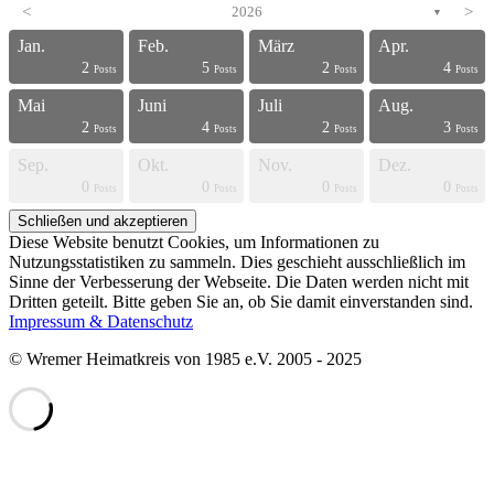
<
2026
>
▼
Jan.
Feb.
März
Apr.
2
5
2
4
s
s
s
s
s
s
s
s
s
s
s
s
s
s
s
s
s
s
s
t
Posts
Posts
Posts
Posts
Mai
Juni
Juli
Aug.
2
4
2
3
s
s
s
s
s
s
s
s
s
s
s
s
s
s
s
s
s
s
t
t
Posts
Posts
Posts
Posts
Sep.
Okt.
Nov.
Dez.
0
0
0
0
s
s
s
s
s
s
s
s
s
s
s
s
s
s
s
s
t
t
t
t
Posts
Posts
Posts
Posts
Diese Website benutzt Cookies, um Informationen zu
Nutzungsstatistiken zu sammeln. Dies geschieht ausschließlich im
Sinne der Verbesserung der Webseite. Die Daten werden nicht mit
Dritten geteilt. Bitte geben Sie an, ob Sie damit einverstanden sind.
Impressum & Datenschutz
© Wremer Heimatkreis von 1985 e.V. 2005 - 2025