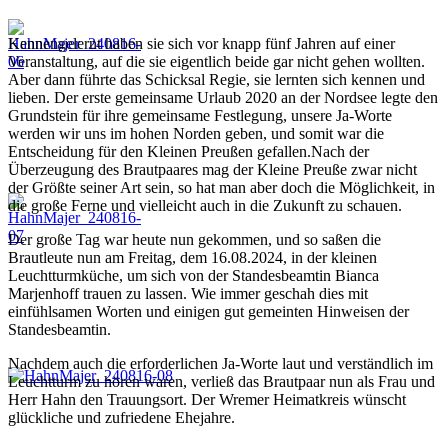
Kennengelernt haben sie sich vor knapp fünf Jahren auf einer
Veranstaltung, auf die sie eigentlich beide gar nicht gehen wollten.
Aber dann führte das Schicksal Regie, sie lernten sich kennen und
lieben. Der erste gemeinsame Urlaub 2020 an der Nordsee legte den
Grundstein für ihre gemeinsame Festlegung, unsere Ja-Worte
werden wir uns im hohen Norden geben, und somit war die
Entscheidung für den Kleinen Preußen gefallen.Nach der
Überzeugung des Brautpaares mag der Kleine Preuße zwar nicht
der Größte seiner Art sein, so hat man aber doch die Möglichkeit, in
die große Ferne und vielleicht auch in die Zukunft zu schauen.
Der große Tag war heute nun gekommen, und so saßen die
Brautleute nun am Freitag, dem 16.08.2024, in der kleinen
Leuchtturmküche, um sich von der Standesbeamtin Bianca
Marjenhoff trauen zu lassen. Wie immer geschah dies mit
einfühlsamen Worten und einigen gut gemeinten Hinweisen der
Standesbeamtin.
Nachdem auch die erforderlichen Ja-Worte laut und verständlich im
Leuchtturm zu hören waren, verließ das Brautpaar nun als Frau und
Herr Hahn den Trauungsort. Der Wremer Heimatkreis wünscht
glückliche und zufriedene Ehejahre.