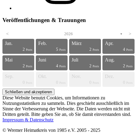
Veröffentlichungen & Trauungen
<
2026
>
▼
Jan.
Feb.
März
Apr.
2
5
2
4
s
s
s
s
s
s
s
s
s
s
s
s
s
s
s
s
s
s
s
t
Posts
Posts
Posts
Posts
Mai
Juni
Juli
Aug.
2
4
2
2
s
s
s
s
s
s
s
s
s
s
s
s
s
s
s
s
s
s
t
t
Posts
Posts
Posts
Posts
Sep.
Okt.
Nov.
Dez.
0
0
0
0
s
s
s
s
s
s
s
s
s
s
s
s
s
s
s
s
t
t
t
t
Posts
Posts
Posts
Posts
Diese Website benutzt Cookies, um Informationen zu
Nutzungsstatistiken zu sammeln. Dies geschieht ausschließlich im
Sinne der Verbesserung der Webseite. Die Daten werden nicht mit
Dritten geteilt. Bitte geben Sie an, ob Sie damit einverstanden sind.
Impressum & Datenschutz
© Wremer Heimatkreis von 1985 e.V. 2005 - 2025