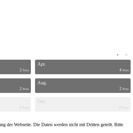
>
▼
Apr.
2
4
Posts
Posts
Aug.
2
2
Posts
Posts
Dez.
0
0
Posts
Posts
g der Webseite. Die Daten werden nicht mit Dritten geteilt. Bitte