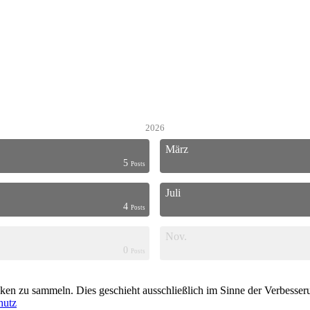
2026
März
5
Posts
Juli
4
Posts
Nov.
0
Posts
en zu sammeln. Dies geschieht ausschließlich im Sinne der Verbesserun
hutz