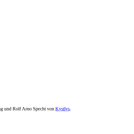
ing und Rolf Arno Specht von
Kystlys
.