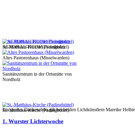
AERONAUTICUM (Nordholz)
St.-Matthäus-Kirche (Padingbüttel)
Altes Pastorenhaus (Misselwarden)
Sanitätszentrum in der Ortsmitte von
Nordholz
Ein großes Dankeschön gilt bei beiden Lichtkünstlern Mareike Helb
St.-Matthäus-Kirche (Padingbüttel)
1. Wurster Lichterwoche