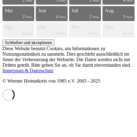
2
5
2
4
s
s
s
s
s
s
s
s
s
s
s
s
s
s
s
s
s
s
s
t
Posts
Posts
Posts
Posts
Mai
Juni
Juli
Aug.
2
4
2
3
s
s
s
s
s
s
s
s
s
s
s
s
s
s
s
s
s
s
t
t
Posts
Posts
Posts
Posts
Sep.
Okt.
Nov.
Dez.
0
0
0
0
s
s
s
s
s
s
s
s
s
s
s
s
s
s
s
s
t
t
t
t
Posts
Posts
Posts
Posts
Diese Website benutzt Cookies, um Informationen zu
Nutzungsstatistiken zu sammeln. Dies geschieht ausschließlich im
Sinne der Verbesserung der Webseite. Die Daten werden nicht mit
Dritten geteilt. Bitte geben Sie an, ob Sie damit einverstanden sind.
Impressum & Datenschutz
© Wremer Heimatkreis von 1985 e.V. 2005 - 2025