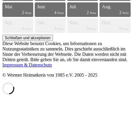
Mai
Juni
Juli
Aug.
2
4
2
2
s
s
s
s
s
s
s
s
s
s
s
s
s
s
s
s
s
s
t
t
Posts
Posts
Posts
Posts
Sep.
Okt.
Nov.
Dez.
0
0
0
0
s
s
s
s
s
s
s
s
s
s
s
s
s
s
s
s
t
t
t
t
Posts
Posts
Posts
Posts
Diese Website benutzt Cookies, um Informationen zu
Nutzungsstatistiken zu sammeln. Dies geschieht ausschließlich im
Sinne der Verbesserung der Webseite. Die Daten werden nicht mit
Dritten geteilt. Bitte geben Sie an, ob Sie damit einverstanden sind.
Impressum & Datenschutz
© Wremer Heimatkreis von 1985 e.V. 2005 - 2025