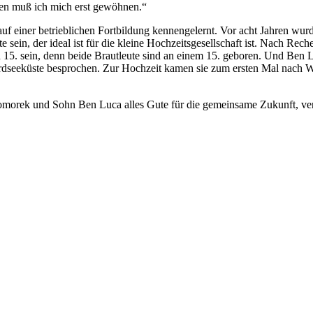
n muß ich mich erst gewöhnen.“
f einer betrieblichen Fortbildung kennengelernt. Vor acht Jahren wurd
e sein, der ideal ist für die kleine Hochzeitsgesellschaft ist. Nach R
n 15. sein, denn beide Brautleute sind an einem 15. geboren. Und Ben 
seeküste besprochen. Zur Hochzeit kamen sie zum ersten Mal nach Wre
rek und Sohn Ben Luca alles Gute für die gemeinsame Zukunft, verb