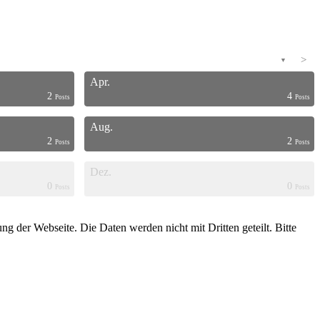
>
▼
Apr.
2
4
Posts
Posts
Aug.
2
2
Posts
Posts
Dez.
0
0
Posts
Posts
g der Webseite. Die Daten werden nicht mit Dritten geteilt. Bitte