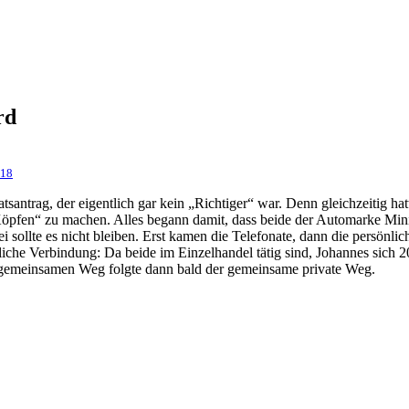
rd
018
tsantrag, der eigentlich gar kein „Richtiger“ war. Denn gleichzeitig
 Köpfen“ zu machen. Alles begann damit, dass beide der Automarke Mini
i sollte es nicht bleiben. Erst kamen die Telefonate, dann die persönl
iche Verbindung: Da beide im Einzelhandel tätig sind, Johannes sich
n gemeinsamen Weg folgte dann bald der gemeinsame private Weg.