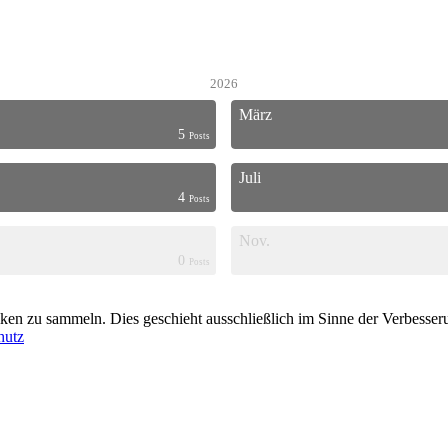
2026
März
5
Posts
Juli
4
Posts
Nov.
0
Posts
en zu sammeln. Dies geschieht ausschließlich im Sinne der Verbesserun
hutz