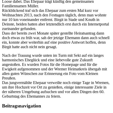
Loose dabei. Das Ehepaar trägt künftig den gemeinsamen
Familiennamen Müller.
Rückblickend traf sich das Ehepaar zum ersten Mal kurz vor
Weihnachten 2013, nach den Festtagen täglich, denn man wohnte
nur 10 km voneinander entfernt. Birgit in Stade und Knuth in
Deinste, beiden hatten aber letztendlich erst durch ein Internetportal
zueinander gefunden.
Dass der bereits zwei Monate später gestellte Heiratsantrag dann
doch etwas zu früh war, sah der jetzige Ehemann dann auch schnell
ein, konnte aber weiterhin auf eine positive Antwort hoffen, denn
Birgit hatte auch nicht nein gesagt.
Nach der Trauung wurde unten im Turm mit Sekt auf ein langes
harmonisches Eheglück und eine liebevolle gute Zukunft
angestoßen. Es wurden Fotos für die Homepage und für die
Ewigkeit aufgenommen und der Wremer Heimatkreis übergab mit
allen guten Wünschen zur Erinnerung ein Foto vom Kleinen
Preußen.
Das jungvermählte Ehepaar verweilte noch einige Tage in Wremen,
um ihre Hochzeit vor Ort zu genießen, einige interessante Ziele in
der näheren Umgebung aufsuchen und vor allen Dingen den 60.
Geburtstag des Ehemannes zu feiern.
Beitragsnavigation