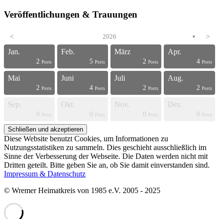
Veröffentlichungen & Trauungen
<
2026
>
▼
Jan.
Feb.
März
Apr.
2
5
2
4
s
s
s
s
s
s
s
s
s
s
s
s
s
s
s
s
s
s
s
t
Posts
Posts
Posts
Posts
Mai
Juni
Juli
Aug.
2
4
2
2
s
s
s
s
s
s
s
s
s
s
s
s
s
s
s
s
s
s
t
t
Posts
Posts
Posts
Posts
Sep.
Okt.
Nov.
Dez.
0
0
0
0
s
s
s
s
s
s
s
s
s
s
s
s
s
s
s
s
t
t
t
t
Posts
Posts
Posts
Posts
Diese Website benutzt Cookies, um Informationen zu
Nutzungsstatistiken zu sammeln. Dies geschieht ausschließlich im
Sinne der Verbesserung der Webseite. Die Daten werden nicht mit
Dritten geteilt. Bitte geben Sie an, ob Sie damit einverstanden sind.
Impressum & Datenschutz
© Wremer Heimatkreis von 1985 e.V. 2005 - 2025