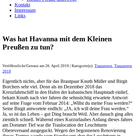
Kontakt
Impressum
Links
Was hat Havanna mit dem Kleinen
Preußen zu tun?
Veröffentlicht/Getraut am 26. April 2019 | Kategorie(n):
Trauungen
,
Trauungen
2019
Eigentlich nichts, aber für das Brautpaar Knuth Müller und Birgit
Borchers sehr viel. Denn als im Dezember 2018 das
Kreuzfahrtschiff in den Hafen der kubanischen Hauptstadt einlief,
bekam Knuth nach vier Jahren die sehnsüchtig erwartete Antwort
auf seine Frage vom Februar 2014: „Willst du meine Frau werden?“
Seine Birgit antwortete endlich: „JA, ich will deine Frau werden.“
Ja, so ist das Leben – gut Ding braucht Weil. Aber danach ging alles
ziemlich schnell. Während eines Kurzurlaubes Anfang dieses Jahres
am Dorumer Tief war die Traulocation der Leuchtturm
Obereversand ausgeguckt. Wegen der begonnenen Renovierung
dieses Turmes wurde vom Standesamt aber der Leuchtturm in