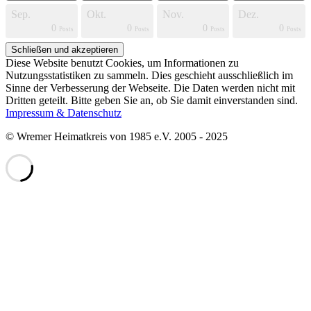
Sep.
Okt.
Nov.
Dez.
0
0
0
0
s
s
s
s
s
s
s
s
s
s
s
s
s
s
s
s
t
t
t
t
Posts
Posts
Posts
Posts
Diese Website benutzt Cookies, um Informationen zu
Nutzungsstatistiken zu sammeln. Dies geschieht ausschließlich im
Sinne der Verbesserung der Webseite. Die Daten werden nicht mit
Dritten geteilt. Bitte geben Sie an, ob Sie damit einverstanden sind.
Impressum & Datenschutz
© Wremer Heimatkreis von 1985 e.V. 2005 - 2025