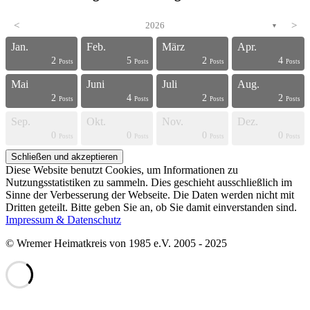
<
2026
>
▼
Jan.
Feb.
März
Apr.
2
5
2
4
s
s
s
s
s
s
s
s
s
s
s
s
s
s
s
s
s
s
s
t
Posts
Posts
Posts
Posts
Mai
Juni
Juli
Aug.
2
4
2
2
s
s
s
s
s
s
s
s
s
s
s
s
s
s
s
s
s
s
t
t
Posts
Posts
Posts
Posts
Sep.
Okt.
Nov.
Dez.
0
0
0
0
s
s
s
s
s
s
s
s
s
s
s
s
s
s
s
s
t
t
t
t
Posts
Posts
Posts
Posts
Diese Website benutzt Cookies, um Informationen zu
Nutzungsstatistiken zu sammeln. Dies geschieht ausschließlich im
Sinne der Verbesserung der Webseite. Die Daten werden nicht mit
Dritten geteilt. Bitte geben Sie an, ob Sie damit einverstanden sind.
Impressum & Datenschutz
© Wremer Heimatkreis von 1985 e.V. 2005 - 2025