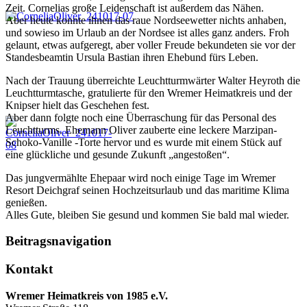
Zeit. Cornelias große Leidenschaft ist außerdem das Nähen.
Aber heute konnte ihnen das raue Nordseewetter nichts anhaben,
und sowieso im Urlaub an der Nordsee ist alles ganz anders. Froh
gelaunt, etwas aufgeregt, aber voller Freude bekundeten sie vor der
Standesbeamtin Ursula Bastian ihren Ehebund fürs Leben.
Nach der Trauung überreichte Leuchtturmwärter Walter Heyroth die
Leuchtturmtasche, gratulierte für den Wremer Heimatkreis und der
Knipser hielt das Geschehen fest.
Aber dann folgte noch eine Überraschung für das Personal des
Leuchtturms. Ehemann Oliver zauberte eine leckere Marzipan-
Schoko-Vanille -Torte hervor und es wurde mit einem Stück auf
eine glückliche und gesunde Zukunft „angestoßen“.
Das jungvermählte Ehepaar wird noch einige Tage im Wremer
Resort Deichgraf seinen Hochzeitsurlaub und das maritime Klima
genießen.
Alles Gute, bleiben Sie gesund und kommen Sie bald mal wieder.
Beitragsnavigation
Kontakt
Wremer Heimatkreis von 1985 e.V.