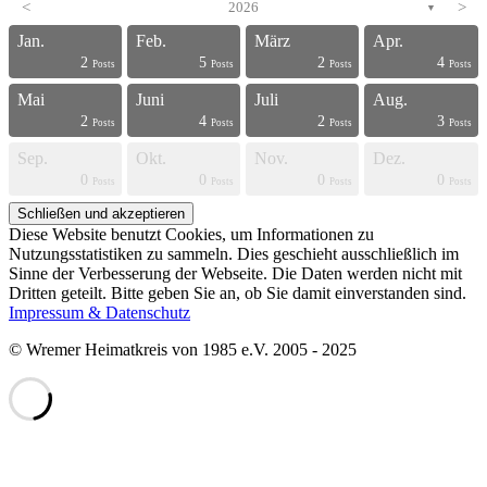
<
2026
>
▼
Jan.
Feb.
März
Apr.
2
5
2
4
s
s
s
s
s
s
s
s
s
s
s
s
s
s
s
s
s
s
s
t
Posts
Posts
Posts
Posts
Mai
Juni
Juli
Aug.
2
4
2
3
s
s
s
s
s
s
s
s
s
s
s
s
s
s
s
s
s
s
t
t
Posts
Posts
Posts
Posts
Sep.
Okt.
Nov.
Dez.
0
0
0
0
s
s
s
s
s
s
s
s
s
s
s
s
s
s
s
s
t
t
t
t
Posts
Posts
Posts
Posts
Diese Website benutzt Cookies, um Informationen zu
Nutzungsstatistiken zu sammeln. Dies geschieht ausschließlich im
Sinne der Verbesserung der Webseite. Die Daten werden nicht mit
Dritten geteilt. Bitte geben Sie an, ob Sie damit einverstanden sind.
Impressum & Datenschutz
© Wremer Heimatkreis von 1985 e.V. 2005 - 2025