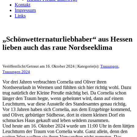
Kontakt
Impressum
Links
„Schönwetternaturliebhaber“ aus Hessen
lieben auch das raue Nordseeklima
Veröffentlicht/Getraut am 16. Oktober 2024 | Kategorie(n):
Trauungen
,
Trauungen 2024
Vor drei Jahren verbrachten Cornelia und Oliver ihren
Nordseeurlaub in Wremen und fühlten sich hier richtig wohl. Dazu
trug natürlich der Kleine Preuße mächtig bei. Da Cornelia schon
länger den Traum hegte, wenn geheiratet wird, dann auf einem
Leuchtturm, war diese Ausstelle des Standesamtes genau richtig.
Vor 13 Jahren haben sich Cornelia, aus dem Erzgebirge kommend,
und Oliver, gebürtiger Südhesse, dort in einem kleinen Dorf ein
schmuckes Haus gekauft und leben seitdem zusammen.
Und heute am 16. Oktober 2024 wurde um 11:00 Uhr in dem lüttjen
Leuchtturm der Traum von Cornelia wahr. Ganz allein, denn den
weiten Weg wollten sie ihren Verwandten nicht zumuten. Das