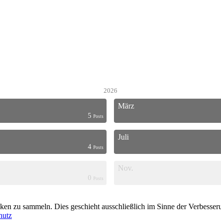
2026
März
5
Posts
Juli
4
Posts
Nov.
0
Posts
en zu sammeln. Dies geschieht ausschließlich im Sinne der Verbesserun
hutz