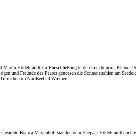
 Martin Hildebrandt zur Eheschließung in den Leuchtturm „Kleiner P
igen und Freunde des Paares genossen die Sonnenstrahlen am Seedeich
ige Türmchen im Nordseebad Wremen.
ndesbeamtin Bianca Marjenhoff standen dem Ehepaar Hildebrandt noc