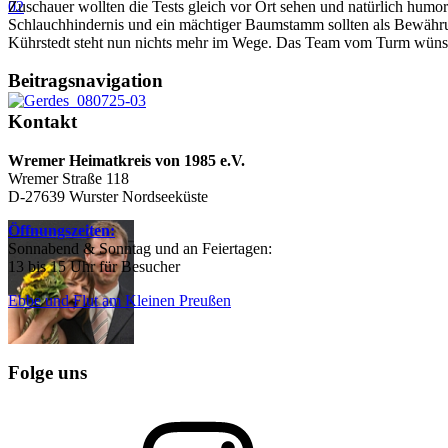
Zuschauer wollten die Tests gleich vor Ort sehen und natürlich hum
Schlauchhindernis und ein mächtiger Baumstamm sollten als Bewähru
Kührstedt steht nun nichts mehr im Wege. Das Team vom Turm wünsc
Beitragsnavigation
Kontakt
Wremer Heimatkreis von 1985 e.V.
Wremer Straße 118
D-27639 Wurster Nordseeküste
Öffnungszeiten:
Sonnabend & Sonntag und an Feiertagen:
13 bis 15 Uhr für Besucher
Ebbe und Flut am Kleinen Preußen
Folge uns
Instagram