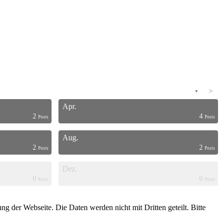
>
▼
Apr.
2
4
Posts
Posts
Aug.
2
2
Posts
Posts
Dez.
0
0
Posts
Posts
g der Webseite. Die Daten werden nicht mit Dritten geteilt. Bitte