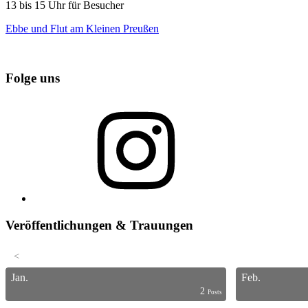
13 bis 15 Uhr für Besucher
Ebbe und Flut am Kleinen Preußen
Folge uns
Instagram
Veröffentlichungen & Trauungen
<
Jan.
Feb.
2
s
s
s
s
s
s
s
s
s
s
s
s
s
s
s
s
s
s
s
t
Posts