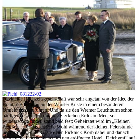
Die kleine Hochzeitsgesellschaft war sehr angetan von der Idee der
Braut, die Trauung an der Wurster Küste in einem besonderen
Umfeld durchzuführen. Und da sie den Wremer Leuchtturm schon
häufiger besucht hat und das Fleckchen Erde am Meer so
wunderschön findet, stand bald fest: Geheiratet wird im „Kleinen
Preußen“. Für das leibliche Wohl während der kleinen Feierstunde
im Turm hatten die Gäste einen Picknick-Korb dabei und danach
wurden die Feierlichkeiten im neu eröffneten Hotel „Deichgraf“ auf