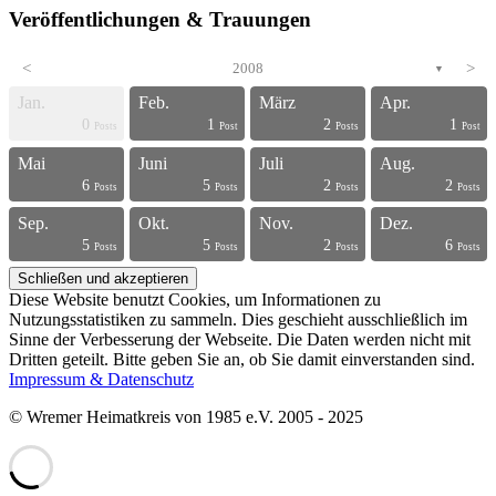
Veröffentlichungen & Trauungen
<
2008
>
▼
Jan.
Feb.
März
Apr.
0
1
2
1
s
s
s
s
s
s
s
s
s
s
s
s
s
s
s
s
s
s
s
s
Posts
Post
Posts
Post
Mai
Juni
Juli
Aug.
6
5
2
2
s
s
s
s
s
s
s
s
s
s
s
s
s
s
s
s
s
s
t
t
Posts
Posts
Posts
Posts
Sep.
Okt.
Nov.
Dez.
5
5
2
6
s
s
s
s
s
s
s
s
s
s
s
s
s
s
s
s
t
t
t
t
Posts
Posts
Posts
Posts
Diese Website benutzt Cookies, um Informationen zu
Nutzungsstatistiken zu sammeln. Dies geschieht ausschließlich im
Sinne der Verbesserung der Webseite. Die Daten werden nicht mit
Dritten geteilt. Bitte geben Sie an, ob Sie damit einverstanden sind.
Impressum & Datenschutz
© Wremer Heimatkreis von 1985 e.V. 2005 - 2025