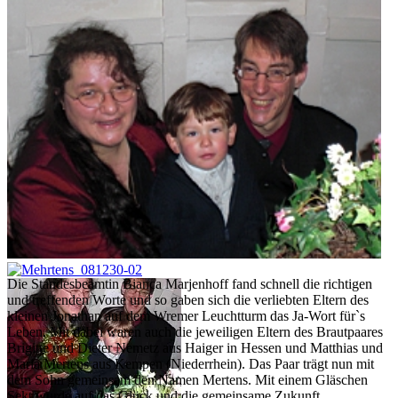
Die Standesbeamtin Bianca Marjenhoff fand schnell die richtigen
und treffenden Worte und so gaben sich die verliebten Eltern des
kleinen Jonathan auf dem Wremer Leuchtturm das Ja-Wort für`s
Leben. Mit dabei waren auch die jeweiligen Eltern des Brautpaares
Brigitte und Dieter Nemetz aus Haiger in Hessen und Matthias und
Maria Mertens aus Kempen (Niederrhein). Das Paar trägt nun mit
dem Sohn gemeinsam den Namen Mertens. Mit einem Gläschen
Sekt wurde auf das Glück und die gemeinsame Zukunft