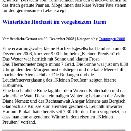
das frisch getaute Paar an. Möge ihnen das klare Wetter Pate stehen
für den gemeinsamen Lebensweg!
Winterliche Hochzeit im vorgeheizten Turm
Veröffentlicht/Getraut am 30. Dezember 2008 | Kategorie(n):
Trauungen 2008
Eine erwartungsvolle, kleine Hochzeitsgesellschaft fand sich am 30.
Dezember 2008, kurz vor 9.00 Uhr, beim „Kleinen Preußen“ ein.
Das Wetter war herrlich mit Sonne und klarem Frost.
Das Thermometer zeigte minus 7 Grad. Die Sonne war just um 8.38
Uhr gülden dem Morgendunst entstiegen und die kalte Meeresluft
machte den Atem sichtbar. Die Bullaugen und die
Leuchtfeuerverglasung des „Kleinen Preußen“ zeigten bizarre
Eisblumen.
Eine beschauliche Ruhe lag über dem Wremer Kutterhafen und das
winterliche Watt. Diesen einmaligen Wintertag bekamen die Ärztin
Diana Nemetz und der Rechtsanwalt Ansgar Mertens aus Bergisch
Gladbach als Kulisse zum Heiraten geschenkt. Leuchtturmwärter
Hartmut Pinkall hatte bereits seit 7.30 Uhr den Turm vorgeheizt, so
dass man eine angenehme Wärme in dem eisernen „Kleinen
Preußen“ vorfand.