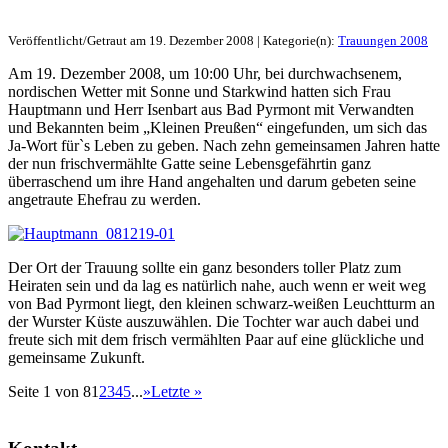
Veröffentlicht/Getraut am 19. Dezember 2008 | Kategorie(n):
Trauungen 2008
Am 19. Dezember 2008, um 10:00 Uhr, bei durchwachsenem,
nordischen Wetter mit Sonne und Starkwind hatten sich Frau
Hauptmann und Herr Isenbart aus Bad Pyrmont mit Verwandten
und Bekannten beim „Kleinen Preußen“ eingefunden, um sich das
Ja-Wort für`s Leben zu geben. Nach zehn gemeinsamen Jahren hatte
der nun frischvermählte Gatte seine Lebensgefährtin ganz
überraschend um ihre Hand angehalten und darum gebeten seine
angetraute Ehefrau zu werden.
Der Ort der Trauung sollte ein ganz besonders toller Platz zum
Heiraten sein und da lag es natürlich nahe, auch wenn er weit weg
von Bad Pyrmont liegt, den kleinen schwarz-weißen Leuchtturm an
der Wurster Küste auszuwählen. Die Tochter war auch dabei und
freute sich mit dem frisch vermählten Paar auf eine glückliche und
gemeinsame Zukunft.
Seite 1 von 8
1
2
3
4
5
...
»
Letzte »