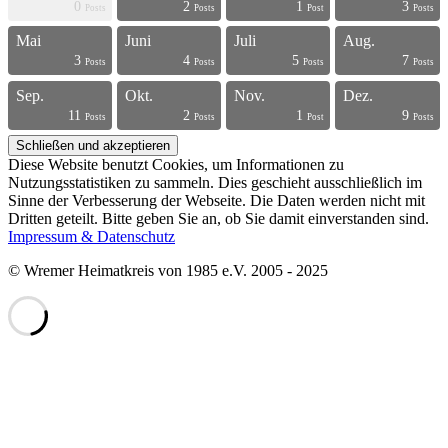
0
2
1
3
s
s
s
s
s
s
s
s
s
s
s
s
s
s
s
s
s
s
s
t
Posts
Posts
Post
Posts
Mai
Juni
Juli
Aug.
3
4
5
7
s
s
s
s
s
s
s
s
s
s
s
s
s
s
s
s
s
s
t
t
Posts
Posts
Posts
Posts
Sep.
Okt.
Nov.
Dez.
11
2
1
9
s
s
s
s
s
s
s
s
s
s
s
s
s
s
s
s
t
t
t
t
Posts
Posts
Post
Posts
Diese Website benutzt Cookies, um Informationen zu
Nutzungsstatistiken zu sammeln. Dies geschieht ausschließlich im
Sinne der Verbesserung der Webseite. Die Daten werden nicht mit
Dritten geteilt. Bitte geben Sie an, ob Sie damit einverstanden sind.
Impressum & Datenschutz
© Wremer Heimatkreis von 1985 e.V. 2005 - 2025