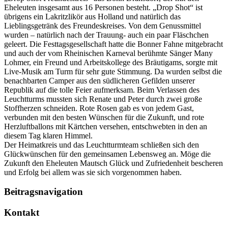
Eheleuten insgesamt aus 16 Personen besteht. „Drop Shot“ ist
übrigens ein Lakritzlikör aus Holland und natürlich das
Lieblingsgetränk des Freundeskreises. Von dem Genussmittel
wurden – natürlich nach der Trauung- auch ein paar Fläschchen
geleert. Die Festtagsgesellschaft hatte die Bonner Fahne mitgebracht
und auch der vom Rheinischen Karneval berühmte Sänger Many
Lohmer, ein Freund und Arbeitskollege des Bräutigams, sorgte mit
Live-Musik am Turm für sehr gute Stimmung. Da wurden selbst die
benachbarten Camper aus den südlicheren Gefilden unserer
Republik auf die tolle Feier aufmerksam. Beim Verlassen des
Leuchtturms mussten sich Renate und Peter durch zwei große
Stoffherzen schneiden. Rote Rosen gab es von jedem Gast,
verbunden mit den besten Wünschen für die Zukunft, und rote
Herzluftballons mit Kärtchen versehen, entschwebten in den an
diesem Tag klaren Himmel.
Der Heimatkreis und das Leuchtturmteam schließen sich den
Glückwünschen für den gemeinsamen Lebensweg an. Möge die
Zukunft den Eheleuten Mautsch Glück und Zufriedenheit bescheren
und Erfolg bei allem was sie sich vorgenommen haben.
Beitragsnavigation
Kontakt