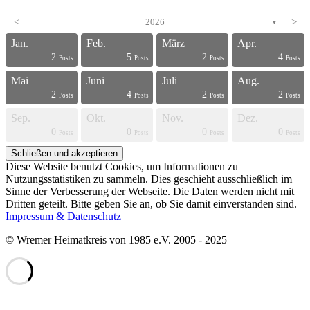
<
2026
>
▼
Jan.
Feb.
März
Apr.
2
5
2
4
s
s
s
s
s
s
s
s
s
s
s
s
s
s
s
s
s
s
s
t
Posts
Posts
Posts
Posts
Mai
Juni
Juli
Aug.
2
4
2
2
s
s
s
s
s
s
s
s
s
s
s
s
s
s
s
s
s
s
t
t
Posts
Posts
Posts
Posts
Sep.
Okt.
Nov.
Dez.
0
0
0
0
s
s
s
s
s
s
s
s
s
s
s
s
s
s
s
s
t
t
t
t
Posts
Posts
Posts
Posts
Diese Website benutzt Cookies, um Informationen zu
Nutzungsstatistiken zu sammeln. Dies geschieht ausschließlich im
Sinne der Verbesserung der Webseite. Die Daten werden nicht mit
Dritten geteilt. Bitte geben Sie an, ob Sie damit einverstanden sind.
Impressum & Datenschutz
© Wremer Heimatkreis von 1985 e.V. 2005 - 2025