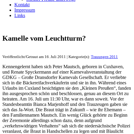
Kontakt
Impressum
Links
Kamelle vom Leuchtturm?
Veröffentlicht/Getraut am 16. Juli 2011 | Kategorie(n):
Trauungen 2011
Kennengelernt haben sich Peter Mautsch, geboren in Cuxhaven,
und Renate Spyckermann auf einer Karnevalsveranstaltung der
GDKG – Große Dransdorfer Karnevals Gesellschaft. Er verliebte
sich in die Bäckereifachverkäuferin und sie in ihn. Während eines
Urlaubs im Cuxland besichtigten sie den „Kleinen Preußen“, fanden
ihn ausgesprochen schön und beschlossen, genau an diesem Ort zu
heiraten. Am 16. Juli um 11:30 Uhr, war es dann soweit. Vor der
Standesbeamtin Bianca Marjenhoff und den Trauzeugen gaben sie
sich das Ja-Wort. Die Braut trägt in Zukunft – wie ihr Ehemann –
den Familiennamen Mautsch. Ein wenig Glück gehörte zu Beginn
der Zeremonie allerdings schon dazu, denn aufgrund
„verkehrswidrigen Verhaltens“ sah sich die niedersächsische Polizei
veranlasst, die Braut in Handschellen zu legen und mit Blaulicht