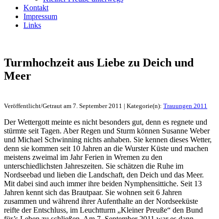
Kontakt
Impressum
Links
Turmhochzeit aus Liebe zu Deich und
Meer
Veröffentlicht/Getraut am 7. September 2011 | Kategorie(n):
Trauungen 2011
Der Wettergott meinte es nicht besonders gut, denn es regnete und
stürmte seit Tagen. Aber Regen und Sturm können Susanne Weber
und Michael Schwinning nichts anhaben. Sie kennen dieses Wetter,
denn sie kommen seit 10 Jahren an die Wurster Küste und machen
meistens zweimal im Jahr Ferien in Wremen zu den
unterschiedlichsten Jahreszeiten. Sie schätzen die Ruhe im
Nordseebad und lieben die Landschaft, den Deich und das Meer.
Mit dabei sind auch immer ihre beiden Nymphensittiche. Seit 13
Jahren kennt sich das Brautpaar. Sie wohnen seit 6 Jahren
zusammen und während ihrer Aufenthalte an der Nordseeküste
reifte der Entschluss, im Leuchtturm „Kleiner Preuße“ den Bund
für’s Leben zu schließen. Am 7. September 2011 war es dann