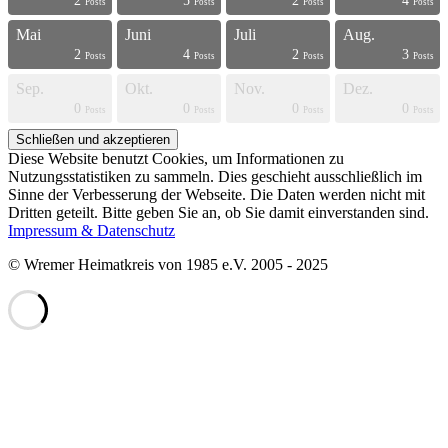
2
5
2
4
s
s
s
s
s
s
s
s
s
s
s
s
s
s
s
s
s
s
s
t
Posts
Posts
Posts
Posts
Mai
Juni
Juli
Aug.
2
4
2
3
s
s
s
s
s
s
s
s
s
s
s
s
s
s
s
s
s
s
t
t
Posts
Posts
Posts
Posts
Sep.
Okt.
Nov.
Dez.
0
0
0
0
s
s
s
s
s
s
s
s
s
s
s
s
s
s
s
s
t
t
t
t
Posts
Posts
Posts
Posts
Diese Website benutzt Cookies, um Informationen zu
Nutzungsstatistiken zu sammeln. Dies geschieht ausschließlich im
Sinne der Verbesserung der Webseite. Die Daten werden nicht mit
Dritten geteilt. Bitte geben Sie an, ob Sie damit einverstanden sind.
Impressum & Datenschutz
© Wremer Heimatkreis von 1985 e.V. 2005 - 2025