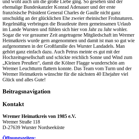
und wohl auch um die große Liebe ging. So gesehen sind der
ehemalige Bundeskanzler Konrad Adenauer und der erste
französische Präsident General Charles de Gaulle nicht ganz
unschuldig an der glücklichen Ehe zweier rheinischer Frohnaturen.
Regelmäßig verbringen die Brautleute ihren gemeinsamen Urlaub
im Lande Wursten und fühlen sich hier von Jahr zu Jahr wohler.
Sogar die vor geraumer Zeit angetragene Mitgliedschaft im Wremer
Heimatkreis wurde gern angenommen und damit ist man so gut wie
aufgenommen in der Großfamilie des Wurster Landadels. Man
gehört ganz einfach dazu. Auch Petrus meinte es gut mit der
Hochzeitsgesellschaft und schickte reichlich Sonne und Wind zum
„Kleinen Preußen“, damit die Kölner Flagge wunderschön am
Wremer Leuchtturm flattern konnte. Das Team vom Turm und der
Wremer Heimatkreis wünschte für die nächsten 40 Ehejahre viel
Glück und alles Gute!
Beitragsnavigation
Kontakt
Wremer Heimatkreis von 1985 e.V.
Wremer Straße 118
D-27639 Wurster Nordseeküste
Öffnungszeiten: