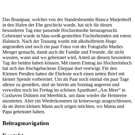
Das Brautpaar, welches von der Standesbeamtin Bianca Marjenhoff
in den Hafen der Ehe geschickt wurde, hat sich für diesen
besonderen Tag eine passende Hochzeitsrobe herausgesucht.
Geheiratet wurde in blau-weiß-gestreiften Fischerhemden mit rotem
Halstuch. Nach der Trauung wurde mit alkoholfreiem Hugo
angestoßen und noch ein paar Fotos von der Fotografin Marlies
Menger gemacht, damit auch die Familie und Freunde, die nicht
wussten, wann und wo geheiratet wird, Anteil an diesem besondern
Tag der beiden haben können. Mit einem Eintrag ins Hochzeitsbuch
hat sich das frischgebackene Ehepaar dort verewigt. Für den
Kleinen Preußen hatten die Eheleute noch einen netten Brief mit
kleiner Spende vorbereitet. Um als Paar noch einmal ein paar Tage
alleine zu genießen, sind sie bereits am Sonntag angereist und
verweilen noch bis Freitag im schönen Aparthotel „Am Meer“ in
Cuxhaven Duhnen mit Meerblick, um dann wieder die Heimreise
anzutreten. Aber ein Wiederkommen ist keineswegs ausgeschlossen,
da sie ihrem kleinen Mann auch zeigen möchten, wo Mama und
Papa geheiratet haben.
Beitragsnavigation