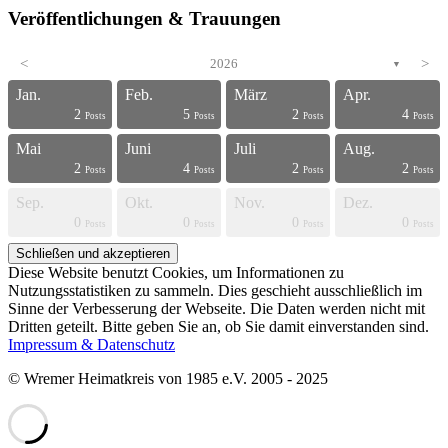
Veröffentlichungen & Trauungen
<
2026
>
▼
Jan.
Feb.
März
Apr.
2
5
2
4
s
s
s
s
s
s
s
s
s
s
s
s
s
s
s
s
s
s
s
t
Posts
Posts
Posts
Posts
Mai
Juni
Juli
Aug.
2
4
2
2
s
s
s
s
s
s
s
s
s
s
s
s
s
s
s
s
s
s
t
t
Posts
Posts
Posts
Posts
Sep.
Okt.
Nov.
Dez.
0
0
0
0
s
s
s
s
s
s
s
s
s
s
s
s
s
s
s
s
t
t
t
t
Posts
Posts
Posts
Posts
Diese Website benutzt Cookies, um Informationen zu
Nutzungsstatistiken zu sammeln. Dies geschieht ausschließlich im
Sinne der Verbesserung der Webseite. Die Daten werden nicht mit
Dritten geteilt. Bitte geben Sie an, ob Sie damit einverstanden sind.
Impressum & Datenschutz
© Wremer Heimatkreis von 1985 e.V. 2005 - 2025