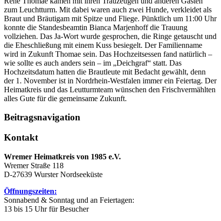
René Thomae kamen mit ihren Trauzeugen und anderen Gästen
zum Leuchtturm. Mit dabei waren auch zwei Hunde, verkleidet als
Braut und Bräutigam mit Spitze und Fliege. Pünktlich um 11:00 Uhr
konnte die Standesbeamtin Bianca Marjenhoff die Trauung
vollziehen. Das Ja-Wort wurde gesprochen, die Ringe getauscht und
die Eheschließung mit einem Kuss besiegelt. Der Familienname
wird in Zukunft Thomae sein. Das Hochzeitsessen fand natürlich –
wie sollte es auch anders sein – im „Deichgraf“ statt. Das
Hochzeitsdatum hatten die Brautleute mit Bedacht gewählt, denn
der 1. November ist in Nordrhein-Westfalen immer ein Feiertag. Der
Heimatkreis und das Leutturmteam wünschen den Frischvermählten
alles Gute für die gemeinsame Zukunft.
Beitragsnavigation
Kontakt
Wremer Heimatkreis von 1985 e.V.
Wremer Straße 118
D-27639 Wurster Nordseeküste
Öffnungszeiten:
Sonnabend & Sonntag und an Feiertagen:
13 bis 15 Uhr für Besucher