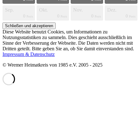
Sep.
Okt.
Nov.
Dez.
0
0
0
0
s
s
s
s
s
s
s
s
s
s
s
s
s
s
s
s
t
t
t
t
Posts
Posts
Posts
Posts
Diese Website benutzt Cookies, um Informationen zu
Nutzungsstatistiken zu sammeln. Dies geschieht ausschließlich im
Sinne der Verbesserung der Webseite. Die Daten werden nicht mit
Dritten geteilt. Bitte geben Sie an, ob Sie damit einverstanden sind.
Impressum & Datenschutz
© Wremer Heimatkreis von 1985 e.V. 2005 - 2025