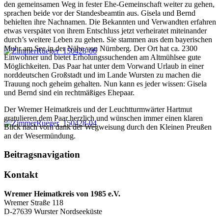
den gemeinsamen Weg in fester Ehe-Gemeinschaft weiter zu gehen,
sprachen beide vor der Standesbeamtin aus. Gisela und Bernd
behielten ihre Nachnamen. Die Bekannten und Verwandten erfahren
etwas verspätet von ihrem Entschluss jetzt verheiratet miteinander
durch’s weitere Leben zu gehen. Sie stammen aus dem bayerischen
Muhr am See in der Nähe von Nürnberg. Der Ort hat ca. 2300
Einwohner und bietet Erholungssuchenden am Altmühlsee gute
Möglichkeiten. Das Paar hat unter dem Vorwand Urlaub in einer
norddeutschen Großstadt und im Lande Wursten zu machen die
Trauung noch geheim gehalten. Nun kann es jeder wissen: Gisela
und Bernd sind ein rechtmäßiges Ehepaar.
Der Wremer Heimatkreis und der Leuchtturmwärter Hartmut
gratulieren dem Paar herzlich und wünschen immer einen klaren
Blick nach vorn dank der Wegweisung durch den Kleinen Preußen
an der Wesermündung.
Beitragsnavigation
Kontakt
Wremer Heimatkreis von 1985 e.V.
Wremer Straße 118
D-27639 Wurster Nordseeküste