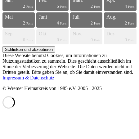
Jan.
Feb.
März
Apr.
2
5
2
4
s
s
s
s
s
s
s
s
s
s
s
s
s
s
s
s
s
s
s
t
Posts
Posts
Posts
Posts
Mai
Juni
Juli
Aug.
2
4
2
2
s
s
s
s
s
s
s
s
s
s
s
s
s
s
s
s
s
s
t
t
Posts
Posts
Posts
Posts
Sep.
Okt.
Nov.
Dez.
0
0
0
0
s
s
s
s
s
s
s
s
s
s
s
s
s
s
s
s
t
t
t
t
Posts
Posts
Posts
Posts
Diese Website benutzt Cookies, um Informationen zu
Nutzungsstatistiken zu sammeln. Dies geschieht ausschließlich im
Sinne der Verbesserung der Webseite. Die Daten werden nicht mit
Dritten geteilt. Bitte geben Sie an, ob Sie damit einverstanden sind.
Impressum & Datenschutz
© Wremer Heimatkreis von 1985 e.V. 2005 - 2025