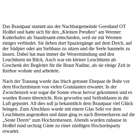
Das Brautpaar stammt aus der Nachbargemeinde Geestland OT
Holßel und hatte sich für den „Kleinen Preußen“ am Wremer
Kutterhafen als Standesamt entschieden, weil sie mit Wremen
einiges verbindet. Sie lieben dort Spaziergänge auf dem Deich, auf
der Südpier oder am Siebhaus zu sitzen und die Seele baumeln zu
lassen. Dabei hat man immer die Wesermündung und den
Leuchtturm im Blick. Auch war ein kleiner Leuchtturm als
Geschenk der Begleiter für die Braut Nadine, als sie einige Zeit in
Itzehoe wohnte und arbeitete.
Nach der Trauung wurde das frisch getraute Ehepaar de Buhr vor
dem Hochzeitsturm von vielen Gratulanten erwartet. In der
Zwischenzeit war sogar die Sonne etwas hervor gekommen und es
wurden Rosen überreicht, Reis geworfen und Seifenblasen in die
Luft gepustet. All dies soll ja bekanntlich dem Brautpaar viel Glück
bringen. Zum Abschluss wurde mit einem Glas Sekt vor dem
Leuchtturm angestoßen und dann ging es nach Bremerhaven auf die
„Seute Deern“ zum Hochzeitsessen. Abends wurden zuhause in
Holßel rund sechzig Gäste zu einer zünftigen Hochzeitsparty
erwartet.