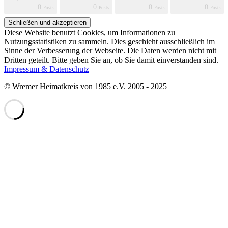
0
0
0
0
s
s
s
s
s
s
s
s
s
s
s
s
s
s
s
s
t
t
t
t
Posts
Posts
Posts
Posts
Diese Website benutzt Cookies, um Informationen zu
Nutzungsstatistiken zu sammeln. Dies geschieht ausschließlich im
Sinne der Verbesserung der Webseite. Die Daten werden nicht mit
Dritten geteilt. Bitte geben Sie an, ob Sie damit einverstanden sind.
Impressum & Datenschutz
© Wremer Heimatkreis von 1985 e.V. 2005 - 2025