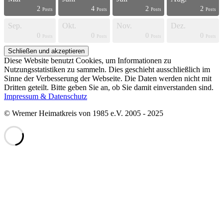
2
4
2
2
s
s
s
s
s
s
s
s
s
s
s
s
s
s
s
s
s
s
t
t
Posts
Posts
Posts
Posts
Sep.
Okt.
Nov.
Dez.
0
0
0
0
s
s
s
s
s
s
s
s
s
s
s
s
s
s
s
s
t
t
t
t
Posts
Posts
Posts
Posts
Diese Website benutzt Cookies, um Informationen zu
Nutzungsstatistiken zu sammeln. Dies geschieht ausschließlich im
Sinne der Verbesserung der Webseite. Die Daten werden nicht mit
Dritten geteilt. Bitte geben Sie an, ob Sie damit einverstanden sind.
Impressum & Datenschutz
© Wremer Heimatkreis von 1985 e.V. 2005 - 2025