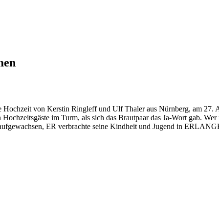
men
ie Hochzeit von Kerstin Ringleff und Ulf Thaler aus Nürnberg, am 27.
n Hochzeitsgäste im Turm, als sich das Brautpaar das Ja-Wort gab. Wer
gewachsen, ER verbrachte seine Kindheit und Jugend in ERLANGEN. S