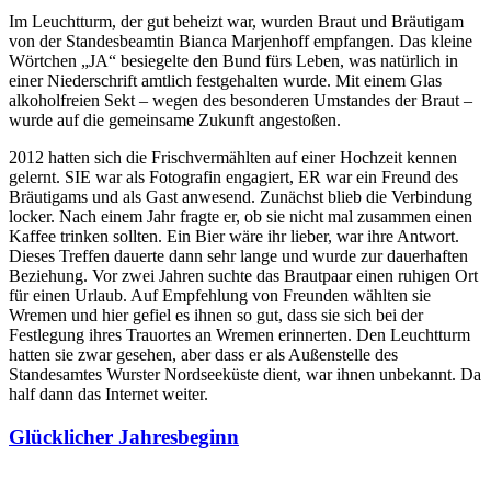
Im Leuchtturm, der gut beheizt war, wurden Braut und Bräutigam
von der Standesbeamtin Bianca Marjenhoff empfangen. Das kleine
Wörtchen „JA“ besiegelte den Bund fürs Leben, was natürlich in
einer Niederschrift amtlich festgehalten wurde. Mit einem Glas
alkoholfreien Sekt – wegen des besonderen Umstandes der Braut –
wurde auf die gemeinsame Zukunft angestoßen.
2012 hatten sich die Frischvermählten auf einer Hochzeit kennen
gelernt. SIE war als Fotografin engagiert, ER war ein Freund des
Bräutigams und als Gast anwesend. Zunächst blieb die Verbindung
locker. Nach einem Jahr fragte er, ob sie nicht mal zusammen einen
Kaffee trinken sollten. Ein Bier wäre ihr lieber, war ihre Antwort.
Dieses Treffen dauerte dann sehr lange und wurde zur dauerhaften
Beziehung. Vor zwei Jahren suchte das Brautpaar einen ruhigen Ort
für einen Urlaub. Auf Empfehlung von Freunden wählten sie
Wremen und hier gefiel es ihnen so gut, dass sie sich bei der
Festlegung ihres Trauortes an Wremen erinnerten. Den Leuchtturm
hatten sie zwar gesehen, aber dass er als Außenstelle des
Standesamtes Wurster Nordseeküste dient, war ihnen unbekannt. Da
half dann das Internet weiter.
Glücklicher Jahresbeginn