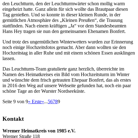
den Leuchtturm, den der Leuchtturmwärter schon mollig warm
eingeheizt hatte. Ganz allein für sich wollte das Brautpaar diesen
Tag genießen. Und so konnte in dieser kleinen Runde, in der
gemütlichen Atmosphäre des „Kleinen Preußen“, die Trauung
stattfinden. Nach einem kräftigen „Ja“ vor dem Standesbeamten
Hans Hey tragen sie nun den gemeinsamen Ehenamen Bonfert.
Und trotz des ungemütlichen Winterwetters wurden zur Erinnerung
noch einige Hochzeitsfotos gemacht. Aber dann wollten sie den
Hochzeitstag in aller Ruhe und mit einem schönen Essen ausklingen
lassen.
Das Leuchtturm-Team gratulierte ganz herzlich, überreichte im
Namen des Heimatkreises ein Bild vom Hochzeitsturm im Winter
und wünschte dem frisch getrauten Ehepaar Bonfert, das als erstes
in 2016 den Weg auf unsere Webseite gefunden hat, noch ein paar
schöne Tage an der Wurster Nordseeküste.
Seite 9 von 9
« Erste
«
...
5
6
7
8
9
Kontakt
Wremer Heimatkreis von 1985 e.V.
Wremer Straße 118