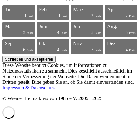
<
>
▼
Jan.
Feb.
März
Apr.
1
1
2
2
s
s
s
s
s
s
s
s
s
s
s
s
s
s
s
s
s
s
s
t
Post
Post
Posts
Posts
Mai
Juni
Juli
Aug.
3
4
5
5
s
s
s
s
s
s
s
s
s
s
s
s
s
s
s
s
s
s
t
t
Posts
Posts
Posts
Posts
Sep.
Okt.
Nov.
Dez.
6
4
5
4
s
s
s
s
s
s
s
s
s
s
s
s
s
s
s
s
t
t
t
t
Posts
Posts
Posts
Posts
Diese Website benutzt Cookies, um Informationen zu
Nutzungsstatistiken zu sammeln. Dies geschieht ausschließlich im
Sinne der Verbesserung der Webseite. Die Daten werden nicht mit
Dritten geteilt. Bitte geben Sie an, ob Sie damit einverstanden sind.
Impressum & Datenschutz
© Wremer Heimatkreis von 1985 e.V. 2005 - 2025