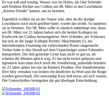
Es war kalt und windig, Wasser war im Hafen, als Olaf Schröder
und Heidrun Richter aus Cottbus am 08. März in den Leuchtturm
„Kleiner Preuße“ kamen, um zu heiraten.
Eigentlich wollten sie an der Ostsee sein, aber da der dortige
Leuchtturm noch nicht geöffnet hatte, wurde das nichts. So landeten
sie in Wremen. Der 08. März sollte es nämlich unbedingt sein, denn
am 08. März vor 23 Jahren haben sich die beiden Kollegen im
Kraftwerk bei Cottbus kennengelernt. Herr Schröder, der Schlosser,
hat sich an die junge Kollegin Richter, Maschinistin (!), am
internationalen Frauentag mit vertrockneten Rosen rangemacht.
Vorher hatte er den Strauß auf dem Gepäckträger seines Fahrrades
transportiert. Die nett gemeinte Geste kam nicht so gut an, sie
schmiss die Blumen gleich weg. Er hat nicht locker gelassen und
irgendwie kam dann doch noch die Annäherung, jedenfalls heiraten
sie 23 Jahre später bei uns im Kleinen Preußen. Der Standesbeamte
Herr Hey vernahm von beiden ein deutliches Ja-Wort und die Ringe
wurden gewechselt. Der notwendig Kuss ließ etwas auf sich warten.
Die Unterschriften besiegelten die gut überlegte Entscheidung.