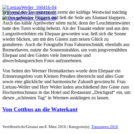
Während der Trauzeremonie zerrte der kräftige Westwind mächtig
an den gehissten Flaggen und ließ die Seile am Alumast klappern.
Auch das kühle Aprilwetter störte nicht, denn der Leuchtturmwärter
hatte den Turm wohlig beheizt. Als der Trauakt endete und aus den
Langzeitverlobten ein Ehepaar geworden war, ließ sich die Sonne
wieder blicken, um mit den Gästen zum neuen Glück zu
gratulieren. Auch die Fotografin Frau Fahnenschmidt, ebenfalls aus
Bremerhaven, nutzte die Sonnenstrahlen, um vom jungvermählten
Ehepaar und den Gästen viele Interessante und
abwechslungsreichen Fotos aufzunehmen.
Von Seiten des Wremer Heimatkreises wurde dem Ehepaar ein
Erinnerungsfoto vom Kleinen Preußen überreicht und alles Gute
sowie eine glückliche und harmonische Zukunft gewünscht. Frau
Lietzau-Weiler und Herr Weiler luden anschließend ihre Gäste zum
Hochzeitsschmaus in das Hotel und Restaurant „Deichgraf“ ein, um
diesen „schönsten Tag“ in Wremen ausklingen zu lassen.
Von Cottbus an die Waterkant
Veröffentlicht/Getraut am 8. März 2016 | Kategorie(n):
Trauungen 2016