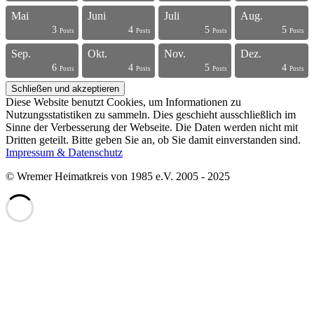
Mai
Juni
Juli
Aug.
3
4
5
5
s
s
s
s
s
s
s
s
s
s
s
s
s
s
s
s
s
s
t
t
Posts
Posts
Posts
Posts
Sep.
Okt.
Nov.
Dez.
6
4
5
4
s
s
s
s
s
s
s
s
s
s
s
s
s
s
s
s
t
t
t
t
Posts
Posts
Posts
Posts
Diese Website benutzt Cookies, um Informationen zu
Nutzungsstatistiken zu sammeln. Dies geschieht ausschließlich im
Sinne der Verbesserung der Webseite. Die Daten werden nicht mit
Dritten geteilt. Bitte geben Sie an, ob Sie damit einverstanden sind.
Impressum & Datenschutz
© Wremer Heimatkreis von 1985 e.V. 2005 - 2025