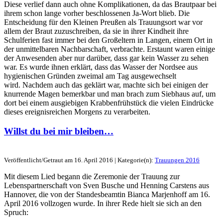
Diese verlief dann auch ohne Komplikationen, da das Brautpaar bei
ihrem schon lange vorher beschlossenen Ja-Wort blieb. Die
Entscheidung für den Kleinen Preußen als Trauungsort war vor
allem der Braut zuzuschreiben, da sie in ihrer Kindheit ihre
Schulferien fast immer bei den Großeltern in Langen, einem Ort in
der unmittelbaren Nachbarschaft, verbrachte. Erstaunt waren einige
der Anwesenden aber nur darüber, dass gar kein Wasser zu sehen
war. Es wurde ihnen erklärt, dass das Wasser der Nordsee aus
hygienischen Gründen zweimal am Tag ausgewechselt
wird. Nachdem auch das geklärt war, machte sich bei einigen der
knurrende Magen bemerkbar und man brach zum Siebhaus auf, um
dort bei einem ausgiebigen Krabbenfrühstück die vielen Eindrücke
dieses ereignisreichen Morgens zu verarbeiten.
Willst du bei mir bleiben…
Veröffentlicht/Getraut am 16. April 2016 | Kategorie(n):
Trauungen 2016
Mit diesem Lied begann die Zeremonie der Trauung zur
Lebenspartnerschaft von Sven Busche und Henning Carstens aus
Hannover, die von der Standesbeamtin Bianca Marjenhoff am 16.
April 2016 vollzogen wurde. In ihrer Rede hielt sie sich an den
Spruch: