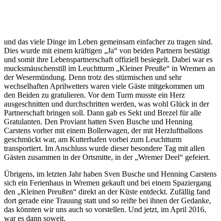
und das viele Dinge im Leben gemeinsam einfacher zu tragen sind.
Dies wurde mit einem kräftigen „Ja“ von beiden Partnern bestätigt
und somit ihre Lebenspartnerschaft offiziell besiegelt. Dabei war es
mucksmäuschenstill im Leuchtturm „Kleiner Preuße“ in Wremen an
der Wesermündung. Denn trotz des stürmischen und sehr
wechselhaften Aprilwetters waren viele Gäste mitgekommen um
den Beiden zu gratulieren. Vor dem Turm musste ein Herz
ausgeschnitten und durchschritten werden, was wohl Glück in der
Partnerschaft bringen soll. Dann gab es Sekt und Brezel für alle
Gratulanten. Den Proviant hatten Sven Busche und Henning
Carstens vorher mit einem Bollerwagen, der mit Herzluftballons
geschmückt war, am Kutterhafen vorbei zum Leuchtturm
transportiert. Im Anschluss wurde dieser besondere Tag mit allen
Gästen zusammen in der Ortsmitte, in der „Wremer Deel“ gefeiert.
Übrigens, im letzten Jahr haben Sven Busche und Henning Carstens
sich ein Ferienhaus in Wremen gekauft und bei einem Spaziergang
den „Kleinen Preußen“ direkt an der Küste entdeckt. Zufällig fand
dort gerade eine Trauung statt und so reifte bei ihnen der Gedanke,
das könnten wir uns auch so vorstellen. Und jetzt, im April 2016,
war es dann soweit.