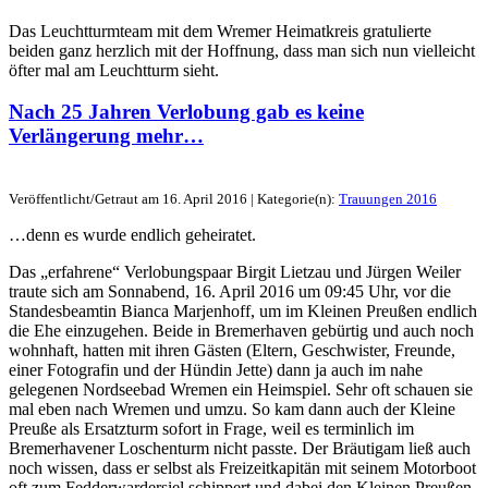
Das Leuchtturmteam mit dem Wremer Heimatkreis gratulierte
beiden ganz herzlich mit der Hoffnung, dass man sich nun vielleicht
öfter mal am Leuchtturm sieht.
Nach 25 Jahren Verlobung gab es keine
Verlängerung mehr…
Veröffentlicht/Getraut am 16. April 2016 | Kategorie(n):
Trauungen 2016
…denn es wurde endlich geheiratet.
Das „erfahrene“ Verlobungspaar Birgit Lietzau und Jürgen Weiler
traute sich am Sonnabend, 16. April 2016 um 09:45 Uhr, vor die
Standesbeamtin Bianca Marjenhoff, um im Kleinen Preußen endlich
die Ehe einzugehen. Beide in Bremerhaven gebürtig und auch noch
wohnhaft, hatten mit ihren Gästen (Eltern, Geschwister, Freunde,
einer Fotografin und der Hündin Jette) dann ja auch im nahe
gelegenen Nordseebad Wremen ein Heimspiel. Sehr oft schauen sie
mal eben nach Wremen und umzu. So kam dann auch der Kleine
Preuße als Ersatzturm sofort in Frage, weil es terminlich im
Bremerhavener Loschenturm nicht passte. Der Bräutigam ließ auch
noch wissen, dass er selbst als Freizeitkapitän mit seinem Motorboot
oft zum Fedderwardersiel schippert und dabei den Kleinen Preußen