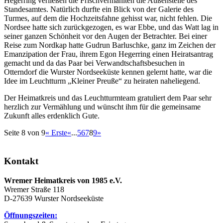
Hegerring verließen die Frischvermählten die Außenstelle des
Standesamtes. Natürlich durfte ein Blick von der Galerie des
Turmes, auf dem die Hochzeitsfahne gehisst war, nicht fehlen. Die
Nordsee hatte sich zurückgezogen, es war Ebbe, und das Watt lag in
seiner ganzen Schönheit vor den Augen der Betrachter. Bei einer
Reise zum Nordkap hatte Gudrun Barluschke, ganz im Zeichen der
Emanzipation der Frau, ihrem Egon Hegerring einen Heiratsantrag
gemacht und da das Paar bei Verwandtschaftsbesuchen in
Otterndorf die Wurster Nordseeküste kennen gelernt hatte, war die
Idee im Leuchtturm „Kleiner Preuße“ zu heiraten naheliegend.
Der Heimatkreis und das Leuchtturmteam gratuliert dem Paar sehr
herzlich zur Vermählung und wünscht ihm für die gemeinsame
Zukunft alles erdenklich Gute.
Seite 8 von 9
« Erste
«
...
5
6
7
8
9
»
Kontakt
Wremer Heimatkreis von 1985 e.V.
Wremer Straße 118
D-27639 Wurster Nordseeküste
Öffnungszeiten: