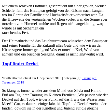
Mit einem schicken Oldtimer, geschmückt mit einer großen, weißen
Schleife, fuhr das Brautpaar gefolgt von den Gästen nach Langen,
wo im Garten der Familie eine Hochzeitsfeier vorbereitet war. Da
die Hitzewelle der vergangenen Wochen vorbei war, die Sonne aber
trotzdem vom Himmel strahlte und Regen nicht angekündigt war,
wurde es mit Sicherheit ein
rauschendes Fest.
Der Heimatkreis und das Leuchtturmteam wünschen dem Brautpaar
und seiner Familie für die Zukunft alles Gute und wie wir an der
Küste sagen: Immer genügend Wasser unter’m Kiel, Wind von
achtern und ein bisschen Seegang, damit es nicht langweilig wird.
Topf findet Deckel
Veröffentlicht/Getraut am 1. September 2018 | Kategorie(n):
Trauungen
,
Trauungen 2018
So klang es immer wieder aus dem Mund von Silvia und Harald
Fuß am Tag ihrer Trauung im Kleinen Preußen: „Wir passen wie der
Deckel auf den Topf, wie der Punkt auf das I, wie das Wasser zum
Meer!“ Gut, es dauerte einige Jahr, bis Topf und Deckel zueinander
fanden, obwohl sie in der Kindheit und Jugend auf die gleiche