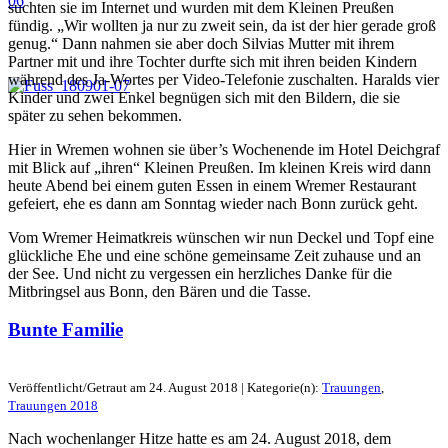
suchten sie im Internet und wurden mit dem Kleinen Preußen
fündig. „Wir wollten ja nur zu zweit sein, da ist der hier gerade groß
genug.“ Dann nahmen sie aber doch Silvias Mutter mit ihrem
Partner mit und ihre Tochter durfte sich mit ihren beiden Kindern
während des Ja-Wortes per Video-Telefonie zuschalten. Haralds vier
Kinder und zwei Enkel begnügen sich mit den Bildern, die sie
später zu sehen bekommen.
Hier in Wremen wohnen sie über’s Wochenende im Hotel Deichgraf
mit Blick auf „ihren“ Kleinen Preußen. Im kleinen Kreis wird dann
heute Abend bei einem guten Essen in einem Wremer Restaurant
gefeiert, ehe es dann am Sonntag wieder nach Bonn zurück geht.
Vom Wremer Heimatkreis wünschen wir nun Deckel und Topf eine
glückliche Ehe und eine schöne gemeinsame Zeit zuhause und an
der See. Und nicht zu vergessen ein herzliches Danke für die
Mitbringsel aus Bonn, den Bären und die Tasse.
Bunte Familie
Veröffentlicht/Getraut am 24. August 2018 | Kategorie(n):
Trauungen
,
Trauungen 2018
Nach wochenlanger Hitze hatte es am 24. August 2018, dem