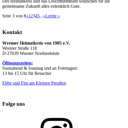
Der Heimatkreis und das Leuchtturmteam wünschen für die
gemeinsame Zukunft alles erdenklich Gute.
Seite 3 von 8
«
1
2
3
4
5
...
»
Letzte »
Kontakt
Wremer Heimatkreis von 1985 e.V.
Wremer Straße 118
D-27639 Wurster Nordseeküste
Öffnungszeiten:
Sonnabend & Sonntag und an Feiertagen:
13 bis 15 Uhr für Besucher
Ebbe und Flut am Kleinen Preußen
Folge uns
Instagram