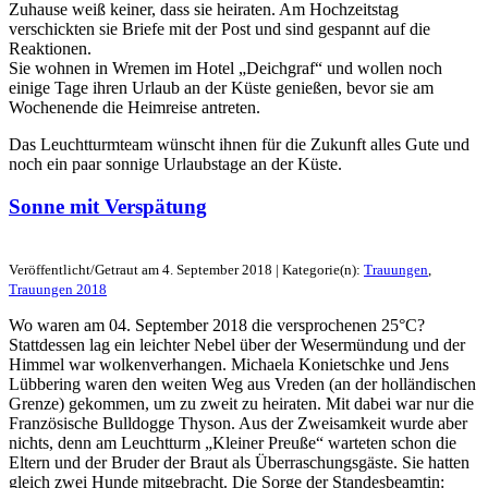
Zuhause weiß keiner, dass sie heiraten. Am Hochzeitstag
verschickten sie Briefe mit der Post und sind gespannt auf die
Reaktionen.
Sie wohnen in Wremen im Hotel „Deichgraf“ und wollen noch
einige Tage ihren Urlaub an der Küste genießen, bevor sie am
Wochenende die Heimreise antreten.
Das Leuchtturmteam wünscht ihnen für die Zukunft alles Gute und
noch ein paar sonnige Urlaubstage an der Küste.
Sonne mit Verspätung
Veröffentlicht/Getraut am 4. September 2018 | Kategorie(n):
Trauungen
,
Trauungen 2018
Wo waren am 04. September 2018 die versprochenen 25°C?
Stattdessen lag ein leichter Nebel über der Wesermündung und der
Himmel war wolkenverhangen. Michaela Konietschke und Jens
Lübbering waren den weiten Weg aus Vreden (an der holländischen
Grenze) gekommen, um zu zweit zu heiraten. Mit dabei war nur die
Französische Bulldogge Thyson. Aus der Zweisamkeit wurde aber
nichts, denn am Leuchtturm „Kleiner Preuße“ warteten schon die
Eltern und der Bruder der Braut als Überraschungsgäste. Sie hatten
gleich zwei Hunde mitgebracht. Die Sorge der Standesbeamtin: