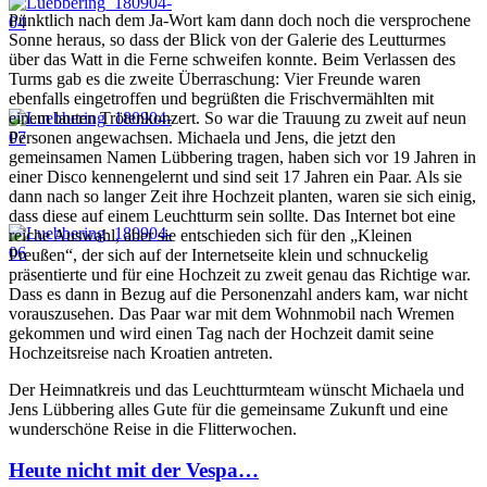
Pünktlich nach dem Ja-Wort kam dann doch noch die versprochene
Sonne heraus, so dass der Blick von der Galerie des Leutturmes
über das Watt in die Ferne schweifen konnte. Beim Verlassen des
Turms gab es die zweite Überraschung: Vier Freunde waren
ebenfalls eingetroffen und begrüßten die Frischvermählten mit
einem lauten Trötenkonzert. So war die Trauung zu zweit auf neun
Personen angewachsen. Michaela und Jens, die jetzt den
gemeinsamen Namen Lübbering tragen, haben sich vor 19 Jahren in
einer Disco kennengelernt und sind seit 17 Jahren ein Paar. Als sie
dann nach so langer Zeit ihre Hochzeit planten, waren sie sich einig,
dass diese auf einem Leuchtturm sein sollte. Das Internet bot eine
reiche Auswahl, aber sie entschieden sich für den „Kleinen
Preußen“, der sich auf der Internetseite klein und schnuckelig
präsentierte und für eine Hochzeit zu zweit genau das Richtige war.
Dass es dann in Bezug auf die Personenzahl anders kam, war nicht
vorauszusehen. Das Paar war mit dem Wohnmobil nach Wremen
gekommen und wird einen Tag nach der Hochzeit damit seine
Hochzeitsreise nach Kroatien antreten.
Der Heimnatkreis und das Leuchtturmteam wünscht Michaela und
Jens Lübbering alles Gute für die gemeinsame Zukunft und eine
wunderschöne Reise in die Flitterwochen.
Heute nicht mit der Vespa…