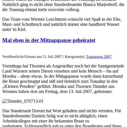
Natürlich ging es nicht ohne Standesbeamtin Bianca Marjenhoff, die
die Trauung einmal mehr souverän vollzog.
Das Team vom Wremer Leuchtturm wünscht viel Spaß in der Ehe,
Mast- und Schotbruch und natürlich immer eine handbreit Wasser
unter’m Kiel.
Mal eben in der Mittagspause geheiratet
Veröffentlicht/Getraut am 13. Juli 2007 | Kategorie(n):
Trauungen 2007
Vormittags hat Thorsten als Angestellter noch bei der Samtgemeinde
Land Wursten seinen Dienst versehen und kein Mensch – bis auf
Monika – ahnte etwas. In der Mittagspause wurde dann kurzerhand
die Braut geschnappt und still und heimlich zum Traualtar in den
„Kleinen Preußen“ geführt. Monika und Thorsten Timmler aus
Wremen haben dort am Freitag, dem 13. Juli 2007, geheiratet.
Das Standesamt Dorum hat Wort gehalten und nichts verraten. Für
Standesbeamtin Daniela Selig war es nicht alltäglich, einen
Arbeitskollegen mit einer ihr bekannten Braut zu
verheiraten. Schlussendlich gab es unter den Brautleuten und ihren