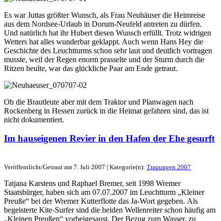
Es war Juttas größter Wunsch, als Frau Neuhäuser die Heimreise
aus dem Nordsee-Urlaub in Dorum-Neufeld antreten zu dürfen.
Und natürlich hat ihr Hubert diesen Wunsch erfüllt. Trotz widrigen
Wetters hat alles wunderbar geklappt. Auch wenn Hans Hey die
Geschichte des Leuchtturms schon sehr laut und deutlich vortragen
musste, weil der Regen enorm prasselte und der Sturm durch die
Ritzen heulte, war das glückliche Paar am Ende getraut.
Ob die Brautleute aber mit dem Traktor und Planwagen nach
Rockenberg in Hessen zurück in die Heimat gefahren sind, das ist
nicht dokumentiert.
Im hauseigenen Revier in den Hafen der Ehe gesurft
Veröffentlicht/Getraut am 7. Juli 2007 | Kategorie(n):
Trauungen 2007
Tatjana Karstens und Raphael Bremer, seit 1998 Wremer
Staatsbürger, haben sich am 07.07.2007 im Leuchtturm „Kleiner
Preuße“ bei der Wremer Kutterflotte das Ja-Wort gegeben. Als
begeisterte Kite-Surfer sind die beiden Wellenreiter schon häufig am
„Kleinen Preußen“ vorbeigesaust. Der Bezug zum Wasser, zu