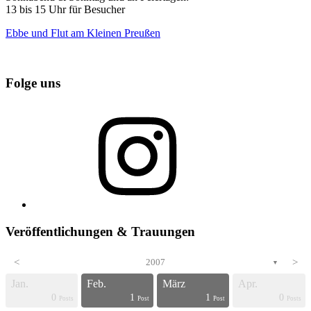
13 bis 15 Uhr für Besucher
Ebbe und Flut am Kleinen Preußen
Folge uns
Instagram
Veröffentlichungen & Trauungen
<
2007
>
▼
Jan.
Feb.
März
Apr.
0
1
1
0
s
s
s
s
s
s
s
s
s
s
s
s
s
s
s
s
s
s
s
t
Posts
Post
Post
Posts