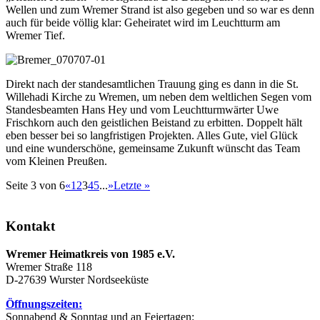
Wellen und zum Wremer Strand ist also gegeben und so war es denn
auch für beide völlig klar: Geheiratet wird im Leuchtturm am
Wremer Tief.
Direkt nach der standesamtlichen Trauung ging es dann in die St.
Willehadi Kirche zu Wremen, um neben dem weltlichen Segen vom
Standesbeamten Hans Hey und vom Leuchtturmwärter Uwe
Frischkorn auch den geistlichen Beistand zu erbitten. Doppelt hält
eben besser bei so langfristigen Projekten. Alles Gute, viel Glück
und eine wunderschöne, gemeinsame Zukunft wünscht das Team
vom Kleinen Preußen.
Seite 3 von 6
«
1
2
3
4
5
...
»
Letzte »
Kontakt
Wremer Heimatkreis von 1985 e.V.
Wremer Straße 118
D-27639 Wurster Nordseeküste
Öffnungszeiten:
Sonnabend & Sonntag und an Feiertagen: