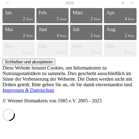
<
2026
>
▼
Jan.
Feb.
März
Apr.
2
5
2
4
s
s
s
s
s
s
s
s
s
s
s
s
s
s
s
s
s
s
s
t
Posts
Posts
Posts
Posts
Mai
Juni
Juli
Aug.
2
4
2
2
s
s
s
s
s
s
s
s
s
s
s
s
s
s
s
s
s
s
t
t
Posts
Posts
Posts
Posts
Sep.
Okt.
Nov.
Dez.
0
0
0
0
s
s
s
s
s
s
s
s
s
s
s
s
s
s
s
s
t
t
t
t
Posts
Posts
Posts
Posts
Diese Website benutzt Cookies, um Informationen zu
Nutzungsstatistiken zu sammeln. Dies geschieht ausschließlich im
Sinne der Verbesserung der Webseite. Die Daten werden nicht mit
Dritten geteilt. Bitte geben Sie an, ob Sie damit einverstanden sind.
Impressum & Datenschutz
© Wremer Heimatkreis von 1985 e.V. 2005 - 2025