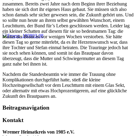
zusammen. Bereits zwei Jahre nach dem Beginn ihrer Beziehung
haben sie sich dort ihr eigenes Haus gebaut. Sie müssen sich also
schon damals sehr sicher gewesen sein, die Zukunft gehört uns. Und
so sollte nun heute an ihrem selbst gewählten Wunschort, einem
Leuchtturm, der Bund für’s Leben geschlossen werden. Leider lag
ein kleiner Schatten auf diesem für sie so bedeutsamen Tag: die
Mutter der Braut ist vor wenigen Wochen verstorben. Sie hätte
diesen Tag so gerne miterlebt, da es ihr Herzenswunsch war, dass
ihre Tochter und Stefan einmal heiraten. Die Trauringe jedoch hat
sie noch sehen können, und somit ist das Brautpaar davon
überzeugt, dass die Mutter und Schwiegermutter an diesem Tag
ganz nahe bei ihnen ist.
Nachdem die Standesbeamtin wie immer die Trauung ohne
Komplikationen durchgeführt hatte, stieß die kleine
Hochzeitsgesellschaft vor dem Leuchtturm mit einem Glas Sekt,
oder alternativ mit etwas Hochprozentigerem, auf eine glückliche
Zukunft des Brautpaares an.
Beitragsnavigation
Kontakt
Wremer Heimatkreis von 1985 e.V.