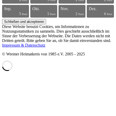
s
s
s
s
s
s
s
s
s
s
s
s
s
s
s
s
s
s
t
t
Posts
Posts
Posts
Posts
Sep.
Okt.
Nov.
Dez.
5
5
2
6
s
s
s
s
s
s
s
s
s
s
s
s
s
s
s
s
t
t
t
t
Posts
Posts
Posts
Posts
Diese Website benutzt Cookies, um Informationen zu
Nutzungsstatistiken zu sammeln. Dies geschieht ausschließlich im
Sinne der Verbesserung der Webseite. Die Daten werden nicht mit
Dritten geteilt. Bitte geben Sie an, ob Sie damit einverstanden sind.
Impressum & Datenschutz
© Wremer Heimatkreis von 1985 e.V. 2005 - 2025