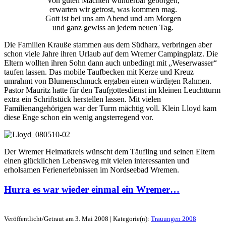
Von guten Mächten wunderbar geborgen,
erwarten wir getrost, was kommen mag.
Gott ist bei uns am Abend und am Morgen
und ganz gewiss an jedem neuen Tag.
Die Familien Krauße stammen aus dem Südharz, verbringen aber
schon viele Jahre ihren Urlaub auf dem Wremer Campingplatz. Die
Eltern wollten ihren Sohn dann auch unbedingt mit „Weserwasser“
taufen lassen. Das mobile Taufbecken mit Kerze und Kreuz
umrahmt von Blumenschmuck ergaben einen würdigen Rahmen.
Pastor Mauritz hatte für den Taufgottesdienst im kleinen Leuchtturm
extra ein Schriftstück herstellen lassen. Mit vielen
Familienangehörigen war der Turm mächtig voll. Klein Lloyd kam
diese Enge schon ein wenig angsterregend vor.
Der Wremer Heimatkreis wünscht dem Täufling und seinen Eltern
einen glücklichen Lebensweg mit vielen interessanten und
erholsamen Ferienerlebnissen im Nordseebad Wremen.
Hurra es war wieder einmal ein Wremer…
Veröffentlicht/Getraut am 3. Mai 2008 | Kategorie(n):
Trauungen 2008