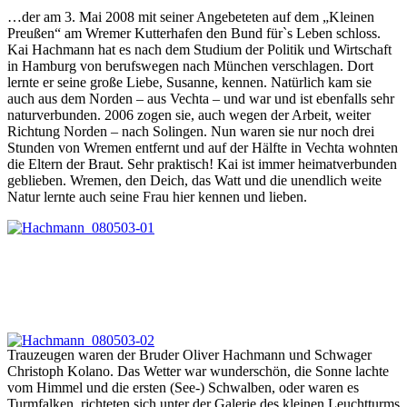
…der am 3. Mai 2008 mit seiner Angebeteten auf dem „Kleinen
Preußen“ am Wremer Kutterhafen den Bund für`s Leben schloss.
Kai Hachmann hat es nach dem Studium der Politik und Wirtschaft
in Hamburg von berufswegen nach München verschlagen. Dort
lernte er seine große Liebe, Susanne, kennen. Natürlich kam sie
auch aus dem Norden – aus Vechta – und war und ist ebenfalls sehr
naturverbunden. 2006 zogen sie, auch wegen der Arbeit, weiter
Richtung Norden – nach Solingen. Nun waren sie nur noch drei
Stunden von Wremen entfernt und auf der Hälfte in Vechta wohnten
die Eltern der Braut. Sehr praktisch! Kai ist immer heimatverbunden
geblieben. Wremen, den Deich, das Watt und die unendlich weite
Natur lernte auch seine Frau hier kennen und lieben.
Trauzeugen waren der Bruder Oliver Hachmann und Schwager
Christoph Kolano. Das Wetter war wunderschön, die Sonne lachte
vom Himmel und die ersten (See-) Schwalben, oder waren es
Turmfalken, richteten sich unter der Galerie des kleinen Leuchtturms