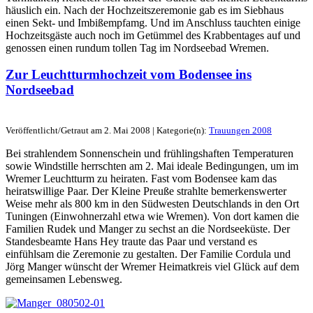
häuslich ein. Nach der Hochzeitszeremonie gab es im Siebhaus
einen Sekt- und Imbißempfamg. Und im Anschluss tauchten einige
Hochzeitsgäste auch noch im Getümmel des Krabbentages auf und
genossen einen rundum tollen Tag im Nordseebad Wremen.
Zur Leuchtturmhochzeit vom Bodensee ins
Nordseebad
Veröffentlicht/Getraut am 2. Mai 2008 | Kategorie(n):
Trauungen 2008
Bei strahlendem Sonnenschein und frühlingshaften Temperaturen
sowie Windstille herrschten am 2. Mai ideale Bedingungen, um im
Wremer Leuchtturm zu heiraten. Fast vom Bodensee kam das
heiratswillige Paar. Der Kleine Preuße strahlte bemerkenswerter
Weise mehr als 800 km in den Südwesten Deutschlands in den Ort
Tuningen (Einwohnerzahl etwa wie Wremen). Von dort kamen die
Familien Rudek und Manger zu sechst an die Nordseeküste. Der
Standesbeamte Hans Hey traute das Paar und verstand es
einfühlsam die Zeremonie zu gestalten. Der Familie Cordula und
Jörg Manger wünscht der Wremer Heimatkreis viel Glück auf dem
gemeinsamen Lebensweg.