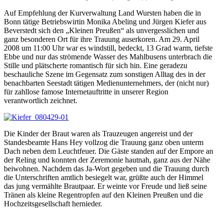
Auf Empfehlung der Kurverwaltung Land Wursten haben die in
Bonn tätige Betriebswirtin Monika Abeling und Jürgen Kiefer aus
Beverstedt sich den „Kleinen Preußen“ als unvergesslichen und
ganz besonderen Ort für ihre Trauung auserkoren. Am 29. April
2008 um 11:00 Uhr war es windstill, bedeckt, 13 Grad warm, tiefste
Ebbe und nur das strömende Wasser des Mahlbusens unterbrach die
Stille und plätscherte romantisch für sich hin. Eine geradezu
beschauliche Szene im Gegensatz zum sonstigen Alltag des in der
benachbarten Seestadt tätigen Medienunternehmers, der (nicht nur)
für zahllose famose Internetauftritte in unserer Region
verantwortlich zeichnet.
Die Kinder der Braut waren als Trauzeugen angereist und der
Standesbeamte Hans Hey vollzog die Trauung ganz oben unterm
Dach neben dem Leuchtfeuer. Die Gäste standen auf der Empore an
der Reling und konnten der Zeremonie hautnah, ganz aus der Nähe
beiwohnen. Nachdem das Ja-Wort gegeben und die Trauung durch
die Unterschriften amtlich besiegelt war, grüßte auch der Himmel
das jung vermählte Brautpaar. Er weinte vor Freude und ließ seine
Tränen als kleine Regentropfen auf den Kleinen Preußen und die
Hochzeitsgesellschaft hernieder.