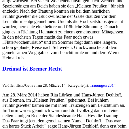
aufgewachsen. Bei vielen Wochenendausflügen nach Wremen und
Spaziergängen am Deich haben sie den „Kleinen Preußen“ für sich
entdeckt. Nach der Trauung konnten sie bei dem herrlichen
Frühlingswetter die Glückwünsche der Gäste draußen vor dem
Leuchtturm entgegennehmen. Und als die Hochzeitsfotos gemacht
wurden, herrschte eine heitere und fröhliche Stimmung. Danach
ging es in Richtung Heimatort zu einem gemeinsamen Mittagessen.
In den nächsten Tagen macht das Paar noch etwas
„Flitterwochenurlaub“ und im Sommer folgt dann eine längere,
schon geplante, Reise nach Schweden. Glückwünsche auf dem
gemeinsamen Weg gab es vom Leuchtturmteam und dem Wremer
Heimatkreis.
Dreimal ist Bremer Recht
Veröffentlicht/Getraut am 28. März 2014 | Kategorie(n):
Trauungen 2014
Am 28. März 2014 haben Rita Lürßen und Hans-Jürgen Dethloff,
aus Bremen, im „Kleinen Preußen“ geheiratet. Bei kühlem
Frühlingswetter kamen sie mit ihren Trauzeugen am Leuchtturm an.
Im Turm war es gemütlich warm und dort vollzog dann mit einer
netten launigen Rede der Standesbeamte Hans Hey die Trauung.
Das Paar trägt jetzt den gemeinsamen Namen Dethloff. „Das war
ein hartes Stück Arbeit“, sagte Hans-Jürgen Dethloff, denn erst beim