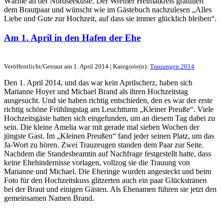
Wärme an der Nordseeküste. Der Wremer Heimatkreis gratuliert
dem Brautpaar und wünscht wie im Gästebuch nachzulesen „Alles
Liebe und Gute zur Hochzeit, auf dass sie immer glücklich bleiben“.
Am 1. April in den Hafen der Ehe
Veröffentlicht/Getraut am 1. April 2014 | Kategorie(n):
Trauungen 2014
Den 1. April 2014, und das war kein Aprilscherz, haben sich
Marianne Hoyer und Michael Brand als ihren Hochzeitstag
ausgesucht. Und sie haben richtig entschieden, den es war der erste
richtig schöne Frühlingstag am Leuchtturm „Kleiner Preuße“. Viele
Hochzeitsgäste hatten sich eingefunden, um an diesem Tag dabei zu
sein. Die kleine Amelia war mit gerade mal sieben Wochen der
jüngste Gast. Im „Kleinen Preußen“ fand jeder seinen Platz, um das
Ja-Wort zu hören. Zwei Trauzeugen standen dem Paar zur Seite.
Nachdem die Standesbeamtin auf Nachfrage festgestellt hatte, dass
keine Ehehindernisse vorlagen, vollzog sie die Trauung von
Marianne und Michael. Die Eheringe wurden angesteckt und beim
Foto für den Hochzeitskuss glitzerten auch ein paar Glückstränen
bei der Braut und einigen Gästen. Als Ehenamen führen sie jetzt den
gemeinsamen Namen Brand.