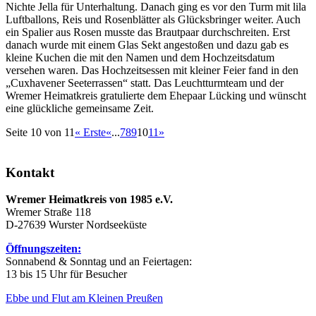
Nichte Jella für Unterhaltung. Danach ging es vor den Turm mit lila
Luftballons, Reis und Rosenblätter als Glücksbringer weiter. Auch
ein Spalier aus Rosen musste das Brautpaar durchschreiten. Erst
danach wurde mit einem Glas Sekt angestoßen und dazu gab es
kleine Kuchen die mit den Namen und dem Hochzeitsdatum
versehen waren. Das Hochzeitsessen mit kleiner Feier fand in den
„Cuxhavener Seeterrassen“ statt. Das Leuchtturmteam und der
Wremer Heimatkreis gratulierte dem Ehepaar Lücking und wünscht
eine glückliche gemeinsame Zeit.
Seite 10 von 11
« Erste
«
...
7
8
9
10
11
»
Kontakt
Wremer Heimatkreis von 1985 e.V.
Wremer Straße 118
D-27639 Wurster Nordseeküste
Öffnungszeiten:
Sonnabend & Sonntag und an Feiertagen:
13 bis 15 Uhr für Besucher
Ebbe und Flut am Kleinen Preußen