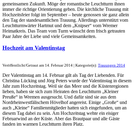
gemeinsamen Zukunft. Möge der romantische Leuchtturm ihnen
immer die richtige Orientierung geben. Die kirchliche Trauung mit
Hochzeitsfeier folgt im September – heute genossen sie ganz allein
den Tag der standesamtlichen Trauung. Allerdings unterstützt vom
Leuchtturmwärter Hartmut und dem „Knipser“ vom Wremer
Heimatkreis. Das Team vom Turm wünscht dem frisch getrauten
Paar Jahre der Liebe und viele Gemeinsamkeiten.
Hochzeit am Valentinstag
Veröffentlicht/Getraut am 14. Februar 2014 | Kategorie(n):
Trauungen 2014
Der Valentinstag am 14. Februar gilt als Tag der Liebenden. Für
Christina Lücking und Jörg Peters wurde der Valentinstag in diesem
Jahr zum Hochzeitstag. Weil sie das Meer und die Küstenregionen
lieben, haben sie sich zum Heiraten den Leuchtturm „Kleiner
Preuße“ in Wremen ausgesucht. Und dafür sind sie aus dem
Nordrheinwestfälischem Hövelhof angereist. Einige „Große“ und
auch „Kleine“ Familienmitglieder hatten sich eingefunden, um an
diesem Tag dabei zu sein. Am Hochzeitstag wehte ein eisiger
Februarwind an der Küste. Aber das Brautpaar und alle Gäste
fanden im warmen Leuchtturm ihren Platz.