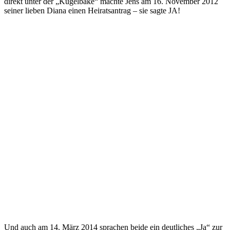
direkt unter der „Kugelbake“ machte Jens am 16. November 2012
seiner lieben Diana einen Heiratsantrag – sie sagte JA!
Und auch am 14. März 2014 sprachen beide ein deutliches „Ja“ zur