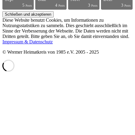
5
4
3
3
s
s
s
s
s
s
s
s
s
s
s
s
s
s
s
s
t
t
t
t
Posts
Posts
Posts
Posts
Diese Website benutzt Cookies, um Informationen zu
Nutzungsstatistiken zu sammeln. Dies geschieht ausschließlich im
Sinne der Verbesserung der Webseite. Die Daten werden nicht mit
Dritten geteilt. Bitte geben Sie an, ob Sie damit einverstanden sind.
Impressum & Datenschutz
© Wremer Heimatkreis von 1985 e.V. 2005 - 2025