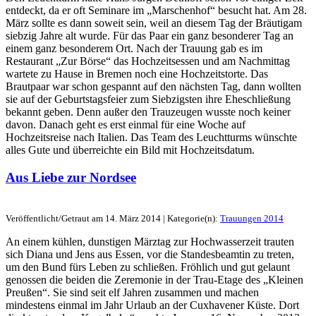
entdeckt, da er oft Seminare im „Marschenhof“ besucht hat. Am 28.
März sollte es dann soweit sein, weil an diesem Tag der Bräutigam
siebzig Jahre alt wurde. Für das Paar ein ganz besonderer Tag an
einem ganz besonderem Ort. Nach der Trauung gab es im
Restaurant „Zur Börse“ das Hochzeitsessen und am Nachmittag
wartete zu Hause in Bremen noch eine Hochzeitstorte. Das
Brautpaar war schon gespannt auf den nächsten Tag, dann wollten
sie auf der Geburtstagsfeier zum Siebzigsten ihre Eheschließung
bekannt geben. Denn außer den Trauzeugen wusste noch keiner
davon. Danach geht es erst einmal für eine Woche auf
Hochzeitsreise nach Italien. Das Team des Leuchtturms wünschte
alles Gute und überreichte ein Bild mit Hochzeitsdatum.
Aus Liebe zur Nordsee
Veröffentlicht/Getraut am 14. März 2014 | Kategorie(n):
Trauungen 2014
An einem kühlen, dunstigen Märztag zur Hochwasserzeit trauten
sich Diana und Jens aus Essen, vor die Standesbeamtin zu treten,
um den Bund fürs Leben zu schließen. Fröhlich und gut gelaunt
genossen die beiden die Zeremonie in der Trau-Etage des „Kleinen
Preußen“. Sie sind seit elf Jahren zusammen und machen
mindestens einmal im Jahr Urlaub an der Cuxhavener Küste. Dort