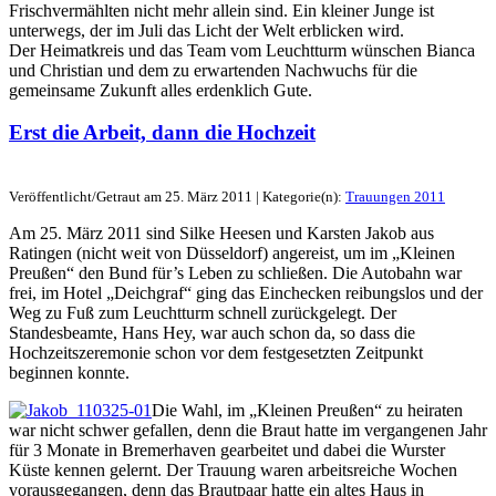
Frischvermählten nicht mehr allein sind. Ein kleiner Junge ist
unterwegs, der im Juli das Licht der Welt erblicken wird.
Der Heimatkreis und das Team vom Leuchtturm wünschen Bianca
und Christian und dem zu erwartenden Nachwuchs für die
gemeinsame Zukunft alles erdenklich Gute.
Erst die Arbeit, dann die Hochzeit
Veröffentlicht/Getraut am 25. März 2011 | Kategorie(n):
Trauungen 2011
Am 25. März 2011 sind Silke Heesen und Karsten Jakob aus
Ratingen (nicht weit von Düsseldorf) angereist, um im „Kleinen
Preußen“ den Bund für’s Leben zu schließen. Die Autobahn war
frei, im Hotel „Deichgraf“ ging das Einchecken reibungslos und der
Weg zu Fuß zum Leuchtturm schnell zurückgelegt. Der
Standesbeamte, Hans Hey, war auch schon da, so dass die
Hochzeitszeremonie schon vor dem festgesetzten Zeitpunkt
beginnen konnte.
Die Wahl, im „Kleinen Preußen“ zu heiraten
war nicht schwer gefallen, denn die Braut hatte im vergangenen Jahr
für 3 Monate in Bremerhaven gearbeitet und dabei die Wurster
Küste kennen gelernt. Der Trauung waren arbeitsreiche Wochen
vorausgegangen, denn das Brautpaar hatte ein altes Haus in