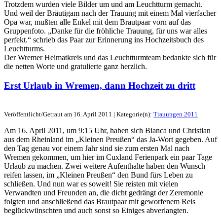
Trotzdem wurden viele Bilder um und am Leuchtturm gemacht.
Und weil der Bräutigam nach der Trauung mit einem Mal vierfacher
Opa war, mußten alle Enkel mit dem Brautpaar vorn auf das
Gruppenfoto. „Danke für die fröhliche Trauung, für uns war alles
perfekt.“ schrieb das Paar zur Erinnerung ins Hochzeitsbuch des
Leuchtturms.
Der Wremer Heimatkreis und das Leuchtturmteam bedankte sich für
die netten Worte und gratulierte ganz herzlich.
Erst Urlaub in Wremen, dann Hochzeit zu dritt
Veröffentlicht/Getraut am 16. April 2011 | Kategorie(n):
Trauungen 2011
Am 16. April 2011, um 9:15 Uhr, haben sich Bianca und Christian
aus dem Rheinland im „Kleinen Preußen“ das Ja-Wort gegeben. Auf
den Tag genau vor einem Jahr sind sie zum ersten Mal nach
Wremen gekommen, um hier im Cuxland Ferienpark ein paar Tage
Urlaub zu machen. Zwei weitere Aufenthalte haben den Wunsch
reifen lassen, im „Kleinen Preußen“ den Bund fürs Leben zu
schließen. Und nun war es soweit! Sie reisten mit vielen
Verwandten und Freunden an, die dicht gedrängt der Zeremonie
folgten und anschließend das Brautpaar mit geworfenem Reis
beglückwünschten und auch sonst so Einiges abverlangten.