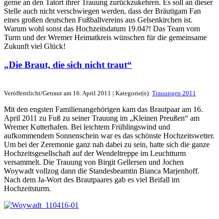
gerne an den Tatort ihrer Trauung zurückzukehren. Es soll an dieser
Stelle auch nicht verschwiegen werden, dass der Bräutigam Fan
eines großen deutschen Fußballvereins aus Gelsenkirchen ist.
Warum wohl sonst das Hochzeitsdatum 19.04?! Das Team vom
Turm und der Wremer Heimatkreis wünschen für die gemeinsame
Zukunft viel Glück!
„Die Braut, die sich nicht traut“
Veröffentlicht/Getraut am 16. April 2011 | Kategorie(n):
Trauungen 2011
Mit den engsten Familienangehörigen kam das Brautpaar am 16.
April 2011 zu Fuß zu seiner Trauung im „Kleinen Preußen“ am
Wremer Kutterhafen. Bei leichtem Frühlingswind und
aufkommendem Sonnenschein war es das schönste Hochzeitswetter.
Um bei der Zeremonie ganz nah dabei zu sein, hatte sich die ganze
Hochzeitsgesellschaft auf der Wendeltreppe im Leuchtturm
versammelt. Die Trauung von Birgit Gellersen und Jochen
Woywadt vollzog dann die Standesbeamtin Bianca Marjenhoff.
Nach dem Ja-Wort des Brautpaares gab es viel Beifall im
Hochzeitsturm.