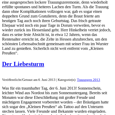
eine ausgesprochen lockere Trauungszeremonie, denn wiederholt
erfüllte spontanes und heiteres Lachen den Turm. Als die Trauung
dann ohne Komplikationen vollzogen war, gab es sogar einen
doppelten Grund zum Gratulieren, denn die Braut feierte am
heutigen Tag auch noch ihren Geburtstag. Das frisch getraute
Ehepaar wird noch ein paar Tage in Dorum verweilen, bevor es
wieder zurück ins Hessenland geht. Herr Hinkelbein verriet jedoch,
dass es seine feste Absicht ist, in etwa 12 Jahren, wenn das
Rentenalter erreicht ist, die Zelte in Hessen abzubrechen, um den
schönsten Lebensabschnitt gemeinsam mit seiner Frau im Wurster
Land zu genießen. Sicherlich nicht weit entfernt vom „Kleinen
Preußen“.
Der Liebesturm
Veröffentlicht/Getraut am 6. Juni 2013 | Kategorie(n):
Trauungen 2013
Was für ein traumhafter Tag, der 6. Juni 2013! Sonnenschein,
leichter Wind aus Nordost bis zum Sonnenuntergang. Bereits seit
Monaten war diese Eheschließung mit großer Freude und
mächtigem Engagement vorbereitet worden – der Bräutigam hatte
sich sogar den „Kleinen Preußen“ als Tattoo auf den Unterarm
stechen lassen. Viele Freunde und Bekannte wurden eingeladen.