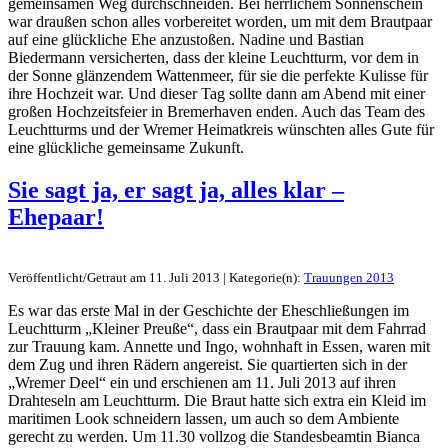
gemeinsamen Weg durchschneiden. Bei herrlichem Sonnenschein
war draußen schon alles vorbereitet worden, um mit dem Brautpaar
auf eine glückliche Ehe anzustoßen. Nadine und Bastian
Biedermann versicherten, dass der kleine Leuchtturm, vor dem in
der Sonne glänzendem Wattenmeer, für sie die perfekte Kulisse für
ihre Hochzeit war. Und dieser Tag sollte dann am Abend mit einer
großen Hochzeitsfeier in Bremerhaven enden. Auch das Team des
Leuchtturms und der Wremer Heimatkreis wünschten alles Gute für
eine glückliche gemeinsame Zukunft.
Sie sagt ja, er sagt ja, alles klar –
Ehepaar!
Veröffentlicht/Getraut am 11. Juli 2013 | Kategorie(n):
Trauungen 2013
Es war das erste Mal in der Geschichte der Eheschließungen im
Leuchtturm „Kleiner Preuße“, dass ein Brautpaar mit dem Fahrrad
zur Trauung kam. Annette und Ingo, wohnhaft in Essen, waren mit
dem Zug und ihren Rädern angereist. Sie quartierten sich in der
„Wremer Deel“ ein und erschienen am 11. Juli 2013 auf ihren
Drahteseln am Leuchtturm. Die Braut hatte sich extra ein Kleid im
maritimen Look schneidern lassen, um auch so dem Ambiente
gerecht zu werden. Um 11.30 vollzog die Standesbeamtin Bianca