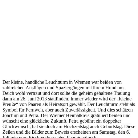
Der kleine, handliche Leuchtturm in Wremen war beiden von
zahlreichen Ausflügen und Spaziergängen mit ihrem Hund am
Deich wohl vertraut und dort sollte die geheim gehaltene Trauung
dann am 26. Juni 2013 stattfinden. Immer wieder wird der „Kleine
Preuße“ von Paaren als Heiratsort gewählt. Der Leuchtturm steht als
Symbol für Fernweh, aber auch Zuverlässigkeit. Und dies schätzen
Joachim und Petra. Der Wremer Heimatkreis gratuliert beiden und
wünscht eine glückliche Zukunft. Petra gebührt ein doppelter
Glückwunsch, hat sie doch am Hochzeitstag auch Geburtstag. Diese
Zeilen und die Bilder zum Beweis erscheinen am Samstag, den 6.
Juli wie vom frisch verheirateten Paar gewünscht.