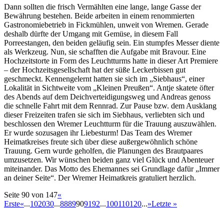
Dann sollten die frisch Vermählten eine lange, lange Gasse der
Bewährung bestehen. Beide arbeiten in einem renommierten
Gastronomiebetrieb in Fickmühlen, unweit von Wremen. Gerade
deshalb dürfte der Umgang mit Gemüse, in diesem Fall
Porreestangen, den beiden geläufig sein. Ein stumpfes Messer diente
als Werkzeug. Nun, sie schafften die Aufgabe mit Bravour. Eine
Hochzeitstorte in Form des Leuchtturms hatte in dieser Art Premiere
– der Hochzeitsgesellschaft hat der süße Leckerbissen gut
geschmeckt. Kennengelernt hatten sie sich im „Siebhaus“, einer
Lokalität in Sichtweite vom „Kleinen Preußen“. Antje skatete öfter
des Abends auf dem Deichverteidigungsweg und Andreas genoss
die schnelle Fahrt mit dem Rennrad. Zur Pause bzw. dem Ausklang
dieser Freizeiten trafen sie sich im Siebhaus, verliebten sich und
beschlossen den Wremer Leuchtturm für die Trauung auszuwählen.
Er wurde sozusagen ihr Liebesturm! Das Team des Wremer
Heimatkreises freute sich über diese außergewöhnlich schöne
Trauung. Gern wurde geholfen, die Planungen des Brautpaares
umzusetzen. Wir wünschen beiden ganz viel Glück und Abenteuer
miteinander. Das Motto des Ehemannes sei Grundlage dafür „Immer
an deiner Seite“. Der Wremer Heimatkreis gratuliert herzlich.
Seite 90 von 147
«
Erste
«
...
10
20
30
...
88
89
90
91
92
...
100
110
120
...
»
Letzte »