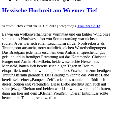
Hessische Hochzeit am Wremer Tief
Veröffentlicht/Getraut am 25. Juni 2013 | Kategorie(n):
Trauungen 2013
Es war ein wolkenverhangener Vormittag und ein kühler Wind blies
stramm aus Nordwest, also von Sommeranfang war nichts zu
spüren. Aber wer sich einen Leuchtturm an der Nordseeküste als
Trauungsort aussucht, trotzt natürlich solchen Wetterbedingungen.
Das Brautpaar jedenfalls erschien, dem Anlass entsprechend, gut
gelaunt und in freudiger Erwartung auf das Kommende. Christine
Burger und Armin Hinkelbein, beide waschechte Hessen aus
Marlsfeld, hatten sich bereits seit einigen Tagen in Dorum
einquartiert, und somit war ein pünktliches Erscheinen zum heutigen
Trauungstermin garantiert. Der Bräutigam kannte das Wurster Land
bereits seit seiner „Pampers-Zeit“, wie er es nannte und fühlt sich
dieser Region eng verbunden. Diese Liebe übertrug sich auch auf
seine jetzige Ehefrau und beiden war klar, wenn wir einmal heiraten,
dann nur hier auf dem „Kleinen Preußen“. Dieser Entschluss sollte
heute in die Tat umgesetzt werden.