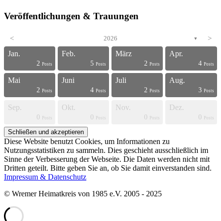
Veröffentlichungen & Trauungen
<
2026
>
▼
Jan.
Feb.
März
Apr.
2
5
2
4
s
s
s
s
s
s
s
s
s
s
s
s
s
s
s
s
s
s
s
t
Posts
Posts
Posts
Posts
Mai
Juni
Juli
Aug.
2
4
2
3
s
s
s
s
s
s
s
s
s
s
s
s
s
s
s
s
s
s
t
t
Posts
Posts
Posts
Posts
Sep.
Okt.
Nov.
Dez.
0
0
0
0
s
s
s
s
s
s
s
s
s
s
s
s
s
s
s
s
t
t
t
t
Posts
Posts
Posts
Posts
Diese Website benutzt Cookies, um Informationen zu
Nutzungsstatistiken zu sammeln. Dies geschieht ausschließlich im
Sinne der Verbesserung der Webseite. Die Daten werden nicht mit
Dritten geteilt. Bitte geben Sie an, ob Sie damit einverstanden sind.
Impressum & Datenschutz
© Wremer Heimatkreis von 1985 e.V. 2005 - 2025