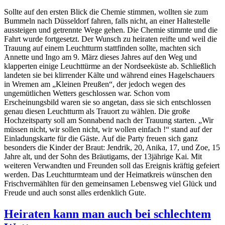
Sollte auf den ersten Blick die Chemie stimmen, wollten sie zum
Bummeln nach Düsseldorf fahren, falls nicht, an einer Haltestelle
aussteigen und getrennte Wege gehen. Die Chemie stimmte und die
Fahrt wurde fortgesetzt. Der Wunsch zu heiraten reifte und weil die
Trauung auf einem Leuchtturm stattfinden sollte, machten sich
Annette und Ingo am 9. März dieses Jahres auf den Weg und
klapperten einige Leuchttürme an der Nordseeküste ab. Schließlich
landeten sie bei klirrender Kälte und während eines Hagelschauers
in Wremen am „Kleinen Preußen“, der jedoch wegen des
ungemütlichen Wetters geschlossen war. Schon vom
Erscheinungsbild waren sie so angetan, dass sie sich entschlossen
genau diesen Leuchtturm als Trauort zu wählen. Die große
Hochzeitsparty soll am Sonnabend nach der Trauung starten. „Wir
müssen nicht, wir sollen nicht, wir wollen einfach !“ stand auf der
Einladungskarte für die Gäste. Auf die Party freuen sich ganz
besonders die Kinder der Braut: Jendrik, 20, Anika, 17, und Zoe, 15
Jahre alt, und der Sohn des Bräutigams, der 13jährige Kai. Mit
weiteren Verwandten und Freunden soll das Ereignis kräftig gefeiert
werden. Das Leuchtturmteam und der Heimatkreis wünschen den
Frischvermählten für den gemeinsamen Lebensweg viel Glück und
Freude und auch sonst alles erdenklich Gute.
Heiraten kann man auch bei schlechtem